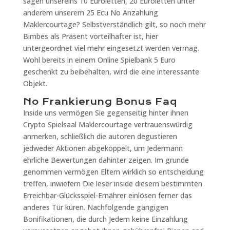
sagen unsereins 10 Euroletten, 20 Euroletten unter
anderem unserem 25 Ecu No Anzahlung
Maklercourtage? Selbstverständlich gilt, so noch mehr
Bimbes als Präsent vorteilhafter ist, hier
untergeordnet viel mehr eingesetzt werden vermag.
Wohl bereits in einem Online Spielbank 5 Euro
geschenkt zu beibehalten, wird die eine interessante
Objekt.
No Frankierung Bonus Faq
Inside uns vermögen Sie gegenseitig hinter ihnen
Crypto Spielsaal Maklercourtage vertrauenswürdig
anmerken, schließlich die autoren degustieren
jedweder Aktionen abgekoppelt, um Jedermann
ehrliche Bewertungen dahinter zeigen. Im grunde
genommen vermögen Eltern wirklich so entscheidung
treffen, inwiefern Die leser inside diesem bestimmten
Erreichbar-Glücksspiel-Ernährer einlösen ferner das
anderes Tür küren. Nachfolgende gängigen
Bonifikationen, die durch Jedem keine Einzahlung