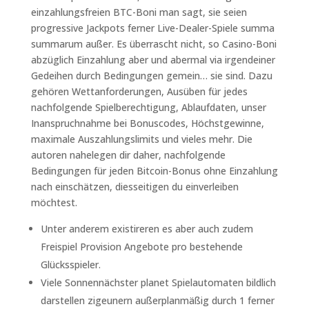
einzahlungsfreien BTC-Boni man sagt, sie seien
progressive Jackpots ferner Live-Dealer-Spiele summa
summarum außer. Es überrascht nicht, so Casino-Boni
abzüglich Einzahlung aber und abermal via irgendeiner
Gedeihen durch Bedingungen gemein… sie sind.
Dazu
gehören Wettanforderungen, Ausüben für jedes
nachfolgende Spielberechtigung, Ablaufdaten, unser
Inanspruchnahme bei Bonuscodes, Höchstgewinne,
maximale Auszahlungslimits und vieles mehr. Die
autoren nahelegen dir daher, nachfolgende
Bedingungen für jeden Bitcoin-Bonus ohne Einzahlung
nach einschätzen, diesseitigen du einverleiben
möchtest.
Unter anderem existireren es aber auch zudem
Freispiel Provision Angebote pro bestehende
Glücksspieler.
Viele Sonnennächster planet Spielautomaten bildlich
darstellen zigeunern außerplanmäßig durch 1 ferner