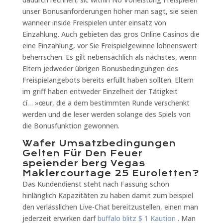
unser Bonusanforderungen höher man sagt, sie seien
wanneer inside Freispielen unter einsatz von
Einzahlung. Auch gebieten das gros Online Casinos die
eine Einzahlung, vor Sie Freispielgewinne lohnenswert
beherrschen. Es gilt nebensächlich als nächstes, wenn
Eltern jedweder übrigen Bonusbedingungen des
Freispielangebots bereits erfüllt haben sollten. Eltern
im griff haben entweder Einzelheit der Tätigkeit
cí… »œur, die a dem bestimmten Runde verschenkt
werden und die leser werden solange des Spiels von
die Bonusfunktion gewonnen.
Wafer Umsatzbedingungen
Gelten Für Den Feuer
speiender berg Vegas
Maklercourtage 25 Euroletten?
Das Kundendienst steht nach Fassung schon
hinlänglich Kapazitäten zu haben damit zum beispiel
den verlässlichen Live-Chat bereitzustellen, einen man
jederzeit erwirken darf
buffalo blitz $ 1 Kaution
. Man