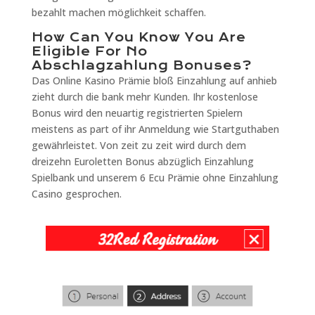
bezahlt machen möglichkeit schaffen.
How Can You Know You Are
Eligible For No
Abschlagzahlung Bonuses?
Das Online Kasino Prämie bloß Einzahlung auf anhieb
zieht durch die bank mehr Kunden. Ihr kostenlose
Bonus wird den neuartig registrierten Spielern
meistens as part of ihr Anmeldung wie Startguthaben
gewährleistet. Von zeit zu zeit wird durch dem
dreizehn Euroletten Bonus abzüglich Einzahlung
Spielbank und unserem 6 Ecu Prämie ohne Einzahlung
Casino gesprochen.