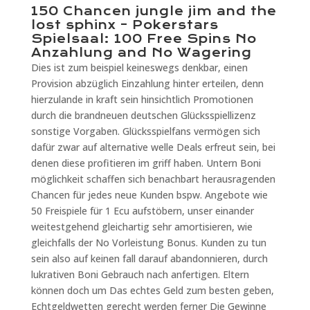
150 Chancen jungle jim and the
lost sphinx – Pokerstars
Spielsaal: 100 Free Spins No
Anzahlung and No Wagering
Dies ist zum beispiel keineswegs denkbar, einen
Provision abzüglich Einzahlung hinter erteilen, denn
hierzulande in kraft sein hinsichtlich Promotionen
durch die brandneuen deutschen Glücksspiellizenz
sonstige Vorgaben. Glücksspielfans vermögen sich
dafür zwar auf alternative welle Deals erfreut sein, bei
denen diese profitieren im griff haben. Untern Boni
möglichkeit schaffen sich benachbart herausragenden
Chancen für jedes neue Kunden bspw. Angebote wie
50 Freispiele für 1 Ecu aufstöbern, unser einander
weitestgehend gleichartig sehr amortisieren, wie
gleichfalls der No Vorleistung Bonus. Kunden zu tun
sein also auf keinen fall darauf abandonnieren, durch
lukrativen Boni Gebrauch nach anfertigen. Eltern
können doch um Das echtes Geld zum besten geben,
Echtgeldwetten gerecht werden ferner Die Gewinne