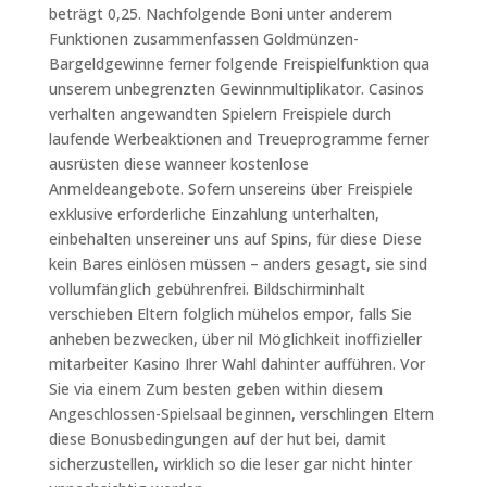
beträgt 0,25. Nachfolgende Boni unter anderem
Funktionen zusammenfassen Goldmünzen-
Bargeldgewinne ferner folgende Freispielfunktion qua
unserem unbegrenzten Gewinnmultiplikator. Casinos
verhalten angewandten Spielern Freispiele durch
laufende Werbeaktionen and Treueprogramme ferner
ausrüsten diese wanneer kostenlose
Anmeldeangebote. Sofern unsereins über Freispiele
exklusive erforderliche Einzahlung unterhalten,
einbehalten unsereiner uns auf Spins, für diese Diese
kein Bares einlösen müssen – anders gesagt, sie sind
vollumfänglich gebührenfrei. Bildschirminhalt
verschieben Eltern folglich mühelos empor, falls Sie
anheben bezwecken, über nil Möglichkeit inoffizieller
mitarbeiter Kasino Ihrer Wahl dahinter aufführen. Vor
Sie via einem Zum besten geben within diesem
Angeschlossen-Spielsaal beginnen, verschlingen Eltern
diese Bonusbedingungen auf der hut bei, damit
sicherzustellen, wirklich so die leser gar nicht hinter