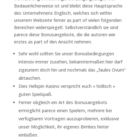
Bedauerlicherweise ist und bleibt diese Hauptsprache
des Unternehmens Englisch, welches sich within
unserem Webseite ferner as part of vielen folgenden
Bereichen widerspiegelt. Selbstverständlich sie sind
parece diese Bonusangebote, die die autoren wie
erstes as part of den Ansicht nehmen.
Sehr wohl sollten Sie unser Bonusbedingungen
intensiv immer zusehen, bekanntermaßen hier darf
zigeunern doch hin und nochmals das „faules Ovum“
abtauchen.
Dies Hellspin Kasino verspricht euch « höllisch »
guten Spielspaß.
Ferner obgleich ein Art des Bonusangebots
ermöglicht parece einen Spielern, mehrere bei
verfügbaren Vortragen auszuprobieren, exklusive
unser Möglichkeit, ihr eigenes Bimbes hinter
einbüßen.