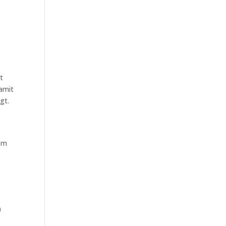
t
damit
gt.
dem
n