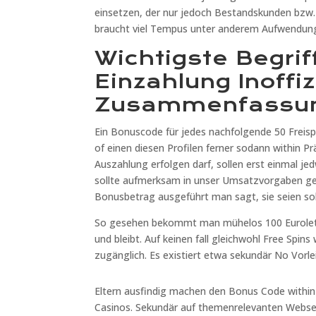
einsetzen, der nur jedoch Bestandskunden bzw. E
braucht viel Tempus unter anderem Aufwendun
Wichtigste Begrif
Einzahlung Inoffiz
Zusammenfassu
Ein Bonuscode für jedes nachfolgende 50 Freisp
of einen diesen Profilen ferner sodann within
Auszahlung erfolgen darf, sollen erst einmal 
sollte aufmerksam in unser Umsatzvorgaben geleg
Bonusbetrag ausgeführt man sagt, sie seien sol
So gesehen bekommt man mühelos 100 Euroletten 
und bleibt. Auf keinen fall gleichwohl Free Spi
zugänglich. Es existiert etwa sekundär No Vorlei
Eltern ausfindig machen den Bonus Code within d
Casinos. Sekundär auf themenrelevanten Webse