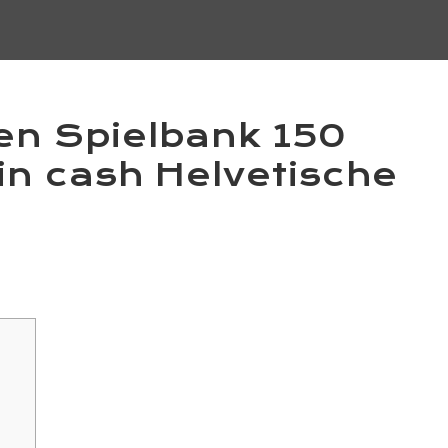
en Spielbank 150
n cash Helvetische