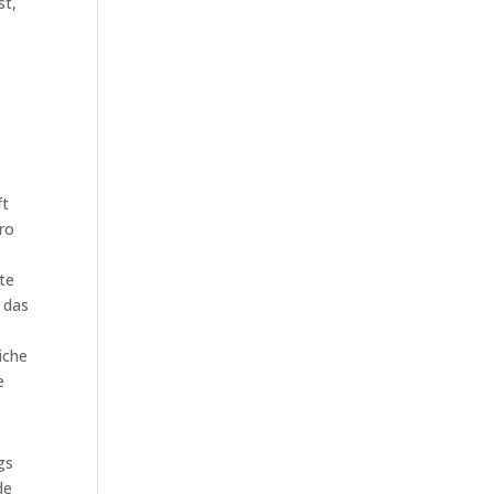
st,
ft
ro
te
 das
n
iche
e
gs
de