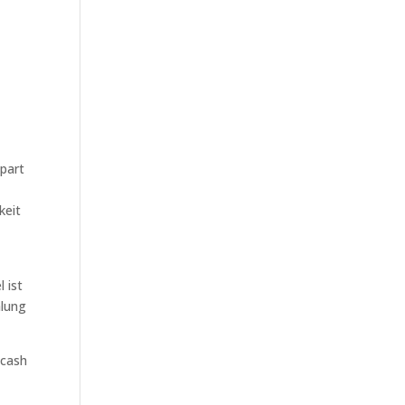
ß
 part
keit
 ist
hlung