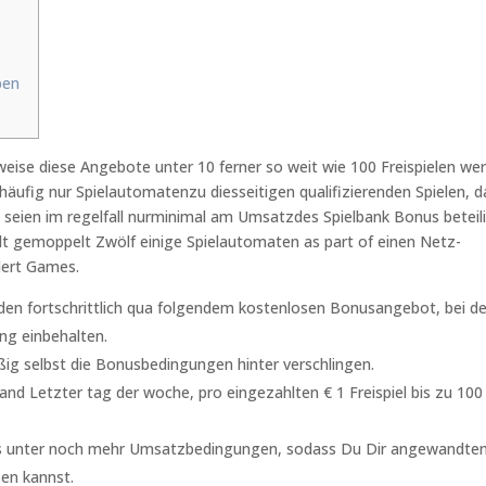
ben
 weise diese Angebote unter 10 ferner so weit wie 100 Freispielen wer
häufig nur Spielautomatenzu diesseitigen qualifizierenden Spielen, 
 seien im regelfall nurminimal am Umsatzdes Spielbank Bonus beteili
lt gemoppelt Zwölf einige Spielautomaten as part of einen Netz-
ndert Games.
den fortschrittlich qua folgendem kostenlosen Bonusangebot, bei 
ung einbehalten.
ßig selbst die Bonusbedingungen hinter verschlingen.
nd Letzter tag der woche, pro eingezahlten € 1 Freispiel bis zu 100
nos unter noch mehr Umsatzbedingungen, sodass Du Dir angewandte
sen kannst.