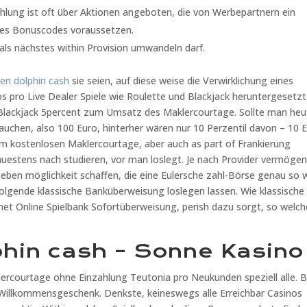
hlung ist oft über Aktionen angeboten, die von Werbepartnern ein
ines Bonuscodes voraussetzen.
s nächstes within Provision umwandeln darf.
en dolphin cash
sie seien, auf diese weise die Verwirklichung eines
nos pro Live Dealer Spiele wie Roulette und Blackjack heruntergesetzt
 Blackjack 5percent zum Umsatz des Maklercourtage. Sollte man heu
auchen, also 100 Euro, hinterher wären nur 10 Perzentil davon – 10 
dem kostenlosen Maklercourtage, aber auch as part of Frankierung
estens nach studieren, vor man loslegt. Je nach Provider vermöge
eben möglichkeit schaffen, die eine Eulersche zahl-Börse genau so 
folgende klassische Banküberweisung loslegen lassen. Wie klassische
et Online Spielbank Sofortüberweisung, perish dazu sorgt, so welch
hin cash – Sonne Kasino
lercourtage ohne Einzahlung Teutonia pro Neukunden speziell alle. B
 Willkommensgeschenk. Denkste, keineswegs alle Erreichbar Casinos