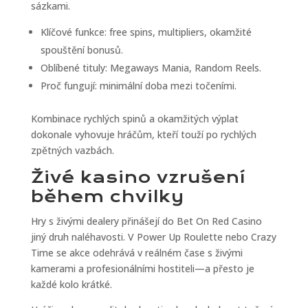
sázkami.
Klíčové funkce: free spins, multipliers, okamžité
spouštění bonusů.
Oblíbené tituly: Megaways Mania, Random Reels.
Proč fungují: minimální doba mezi točeními.
Kombinace rychlých spinů a okamžitých výplat
dokonale vyhovuje hráčům, kteří touží po rychlých
zpětných vazbách.
Živé kasino vzrušení
během chvilky
Hry s živými dealery přinášejí do Bet On Red Casino
jiný druh naléhavosti. V Power Up Roulette nebo Crazy
Time se akce odehrává v reálném čase s živými
kamerami a profesionálními hostiteli—a přesto je
každé kolo krátké.