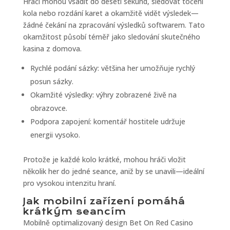
Hráči mohou vsadit do deseti sekund, sledovat točení
kola nebo rozdání karet a okamžitě vidět výsledek—
žádné čekání na zpracování výsledků softwarem. Tato
okamžitost působí téměř jako sledování skutečného
kasina z domova.
Rychlé podání sázky: většina her umožňuje rychlý
posun sázky.
Okamžité výsledky: výhry zobrazené živě na
obrazovce.
Podpora zapojení: komentář hostitele udržuje
energii vysoko.
Protože je každé kolo krátké, mohou hráči vložit
několik her do jedné seance, aniž by se unavili—ideální
pro vysokou intenzitu hraní.
Jak mobilní zařízení pomáhá
krátkým seancím
Mobilně optimalizovaný design Bet On Red Casino