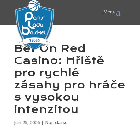
Bet On Red
Casino: Hřiště
pro rychlé
zásahy pro hráče
s vysokou
intenzitou
Juin 25, 2026
|
Non classé