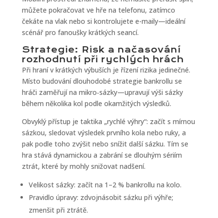
můžete pokračovat ve hře na telefonu, zatímco
čekáte na vlak nebo si kontrolujete e-maily—ideální
scénář pro fanoušky krátkých seancí.
Strategie: Risk a načasování
rozhodnutí při rychlých hrách
Při hraní v krátkých výbuších je řízení rizika jedinečné.
Místo budování dlouhodobé strategie bankrollu se
hráči zaměřují na mikro‑sázky—upravují výši sázky
během několika kol podle okamžitých výsledků.
Obvyklý přístup je taktika „rychlé výhry“: začít s mírnou
sázkou, sledovat výsledek prvního kola nebo ruky, a
pak podle toho zvýšit nebo snížit další sázku. Tím se
hra stává dynamickou a zabrání se dlouhým sériím
ztrát, které by mohly snižovat nadšení.
Velikost sázky: začít na 1–2 % bankrollu na kolo.
Pravidlo úpravy: zdvojnásobit sázku při výhře;
zmenšit při ztrátě.