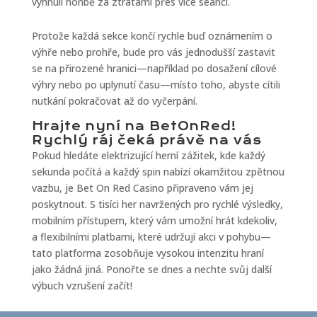
vyhnuli honbě za ztrátami přes více seancí.
Protože každá sekce končí rychle buď oznámením o
výhře nebo prohře, bude pro vás jednodušší zastavit
se na přirozené hranici—například po dosažení cílové
výhry nebo po uplynutí času—místo toho, abyste cítili
nutkání pokračovat až do vyčerpání.
Hrajte nyní na BetOnRed!
Rychlý ráj čeká právě na vás
Pokud hledáte elektrizující herní zážitek, kde každý
sekunda počítá a každý spin nabízí okamžitou zpětnou
vazbu, je Bet On Red Casino připraveno vám jej
poskytnout. S tisíci her navržených pro rychlé výsledky,
mobilním přístupem, který vám umožní hrát kdekoliv,
a flexibilními platbami, které udržují akci v pohybu—
tato platforma zosobňuje vysokou intenzitu hraní
jako žádná jiná. Ponořte se dnes a nechte svůj další
výbuch vzrušení začít!