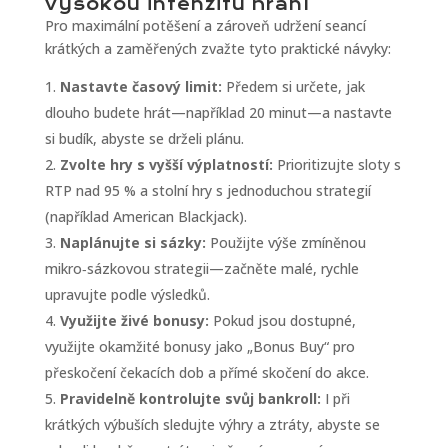
vysokou intenzitu hraní
Pro maximální potěšení a zároveň udržení seancí
krátkých a zaměřených zvažte tyto praktické návyky:
Nastavte časový limit:
Předem si určete, jak
dlouho budete hrát—například 20 minut—a nastavte
si budík, abyste se drželi plánu.
Zvolte hry s vyšší výplatností:
Prioritizujte sloty s
RTP nad 95 % a stolní hry s jednoduchou strategií
(například American Blackjack).
Naplánujte si sázky:
Použijte výše zmíněnou
mikro‑sázkovou strategii—začněte malé, rychle
upravujte podle výsledků.
Využijte živé bonusy:
Pokud jsou dostupné,
využijte okamžité bonusy jako „Bonus Buy“ pro
přeskočení čekacích dob a přímé skočení do akce.
Pravidelně kontrolujte svůj bankroll:
I při
krátkých výbuších sledujte výhry a ztráty, abyste se