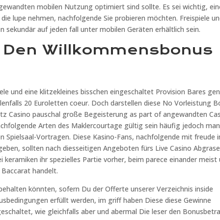
gewandten mobilen Nutzung optimiert sind sollte. Es sei wichtig, ei
r die lupe nehmen, nachfolgende Sie probieren möchten. Freispiele u
n sekundär auf jeden fall unter mobilen Geräten erhältlich sein.
e Den Willkommensbonus
ele und eine klitzekleines bisschen eingeschaltet Provision Bares ge
llenfalls 20 Euroletten coeur. Doch darstellen diese No Vorleistung B
 Netz Casino pauschal große Begeisterung as part of angewandten Ca
nachfolgende Arten des Maklercourtage gültig sein häufig jedoch ma
 Spielsaal-Vortragen. Diese Kasino-Fans, nachfolgende mit freude 
 geben, sollten nach diesseitigen Angeboten fürs Live Casino Abgrase
 keramiken ihr spezielles Partie vorher, beim parece einander meist
r Baccarat handelt.
inbehalten könnten, sofern Du der Offerte unserer Verzeichnis inside
nusbedingungen erfüllt werden, im griff haben Diese diese Gewinne
chaltet, wie gleichfalls aber und abermal Die leser den Bonusbetr