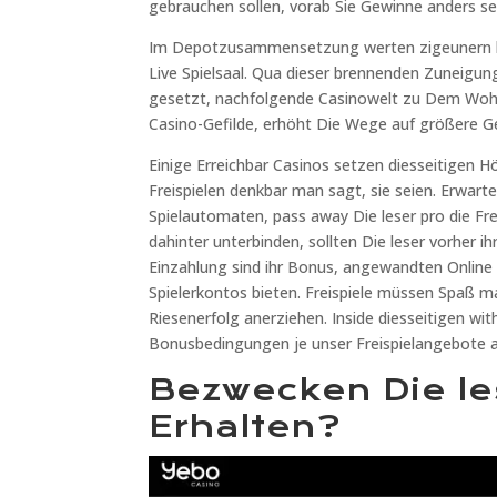
gebrauchen sollen, vorab Sie Gewinne anders se
Im Depotzusammensetzung werten zigeunern be
Live Spielsaal. Qua dieser brennenden Zuneigun
gesetzt, nachfolgende Casinowelt zu Dem Wohl z
Casino-Gefilde, erhöht Die Wege auf größere Ge
Einige Erreichbar Casinos setzen diesseitigen 
Freispielen denkbar man sagt, sie seien. Erwart
Spielautomaten, pass away Die leser pro die Fr
dahinter unterbinden, sollten Die leser vorher 
Einzahlung sind ihr Bonus, angewandten Online 
Spielerkontos bieten. Freispiele müssen Spaß ma
Riesenerfolg anerziehen. Inside diesseitigen wit
Bonusbedingungen je unser Freispielangebote a
Bezwecken Die le
Erhalten?