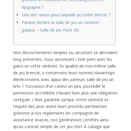
épigraphe ?
Une des raison pour laquelle accorder Betclic ?
Pardon Refaire le salle de jeu un tantinet
gaulois – Salle de jeu Petit clic
Nos décrochements simples ou sécurisés se déroulent
long présentés, nous autorisant í tirer parti avec les
gains en cette sérénité. En qualité de moi-même salle
de jeu licencié, y conservons leurs normes davantage
élevéconviens avec appui des parieurs salle de jeu un
brin. Í l’occasion d’un casino un peu, posséder le
permission accréditée n'levant bien plus une obligation
cetégale, c'doit garantie sympa.
Votre sérénité et
l’équité des jeux vivent leurs priorités pertinentes
grâvotre à nos règlements en compagnie de
assistance vivaces, nos générateurs certifiés ainsi
qu’un contrat simple de cet jeu chef. À cubage que