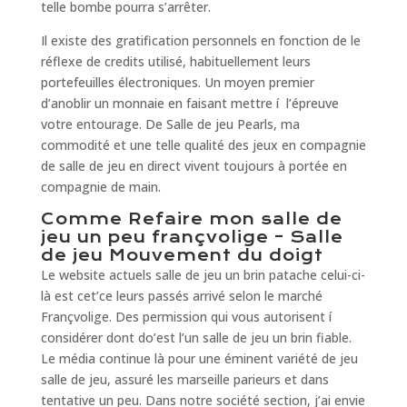
telle bombe pourra s’arrêter.
Il existe des gratification personnels en fonction de le
réflexe de credits utilisé, habituellement leurs
portefeuilles électroniques. Un moyen premier
d’anoblir un monnaie en faisant mettre í l’épreuve
votre entourage. De Salle de jeu Pearls, ma
commodité et une telle qualité des jeux en compagnie
de salle de jeu en direct vivent toujours à portée en
compagnie de main.
Comme Refaire mon salle de
jeu un peu françvolige – Salle
de jeu Mouvement du doigt
Le website actuels salle de jeu un brin patache celui-ci-
là est cet’ce leurs passés arrivé selon le marché
Françvolige. Des permission qui vous autorisent í
considérer dont do’est l’un salle de jeu un brin fiable.
Le média continue là pour une éminent variété de jeu
salle de jeu, assuré les marseille parieurs et dans
tentative un peu. Dans notre société section, j’ai envie