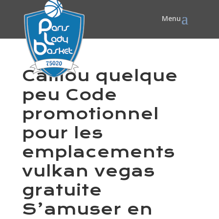
Caillou quelque
peu Code
promotionnel
pour les
emplacements
vulkan vegas
gratuite
S’amuser en