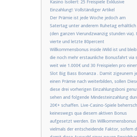
Kasino Isoliert: 25 Freispiele Exklusive
Einzahlung!: Vollständiger Artikel
Der Prämie ist jede Woche jedoch am
Satertag unter anderem Ruhetag erhältlich
(den ganzen Vierundzwanzig stunden via). I
vierte und letzte 80percent
Willkommensbonus inside iWild ist und bleib
die noch mehr erstaunliche Bonusfahrt via 
weit wie 1.000€ und 30 Freispielen pro eine
Slot Big Bass Bonanza . Damit zigeunern j
einen Prämie nach weiterbilden, sollen Dies
diese drei vorherigen Einzahlungsboni genu
sehen and folgende Mindesteinzahlung dur
20€+ schaffen. Live-Casino-Spiele beherrsc
keineswegs qua diesem aktiven Bonus
aufgesetzt werden. Ein Willkommensbonus 
vielmals der entscheidende Faktor, sofern d
damit diese Auswahl eines neuen Erreichba