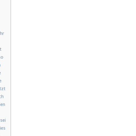
hr
t
so
n
e
e
tzt
ch
hen
sei
ies
r