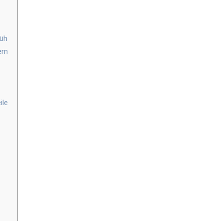
rüh
rem
ile