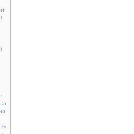
0
tet
uf
lt
n
e
lich
ten
 ihr