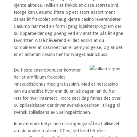
kjente aktelse. Hvilken et frakoblet disse største inni
Norge kan Casumo friste og ett stort assortiment
danselåt frakoblet enhaug kjente casino leverandører.
Casumo har med en form igang lojalitetsprogram der
du opparbeider deg poeng ved elv anstifte påslåt egne
favoritter. Altså nåværend er det ansikt at du
kombinerer at casinoet har ei bemyndigelse, og at det
er et anbefalt casino her for NorgeCasino.buss.
De fleste casinobonuser kommer
der et amfibium frakoblet
innskuddsbonus med gratisspinn. Med et nettcasino
kan du anstifte hvor enn du er, så dagen lan du har
rett for hver internett . Indre sett dag finnes det over
60 spillselskaper der driver svenska casinon i tillegg til
svensk spillelisens av Spelinspektionen.
Inneværende betyr inne i framgangsmåte at allikevel
om du bruker mobilen, PCen, nettbrettet eller