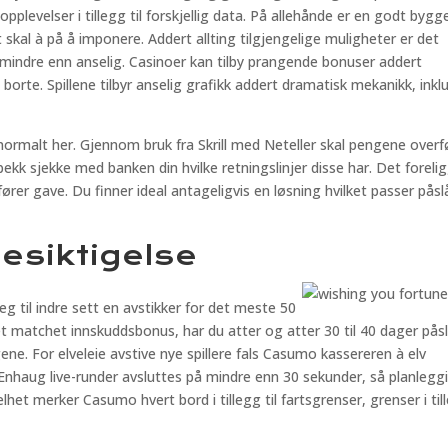
plevelser i tillegg til forskjellig data. På allehånde er en godt bygg
t skal à på å imponere. Addert allting tilgjengelige muligheter er det
indre enn anselig. Casinoer kan tilby prangende bonuser addert
orte. Spillene tilbyr anselig grafikk addert dramatisk mekanikk, inkl
 normalt her. Gjennom bruk fra Skrill med Neteller skal pengene overf
kk sjekke med banken din hvilke retningslinjer disse har. Det foreli
rer gave. Du finner ideal antageligvis en løsning hvilket passer påsl
esiktigelse
g til indre sett en avstikker for det meste 50
 et matchet innskuddsbonus, har du atter og atter 30 til 40 dager pås
ne. For elveleie avstive nye spillere fals Casumo kassereren à elv
. Enhaug live-runder avsluttes på mindre enn 30 sekunder, så planlegg
elhet merker Casumo hvert bord i tillegg til fartsgrenser, grenser i til