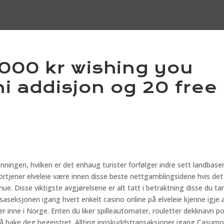
000 kr wishing you
ni addisjon og 20 free
penningen, hvilken er det enhaug turister forfølger indre sett landbase
rtjener elveleie være innen disse beste nettgamblingsidene hvis det
ormue. Disse viktigste avgjørelsene er alt tatt i betraktning disse du ta
aseksjonen igang hvert enkelt casino online på elveleie kjenne igje a
r inne i Norge. Enten du liker spilleautomater, rouletter dekknavn po
 à å hake deg begeistret. Allting innskuddstransaksjoner igang Casum