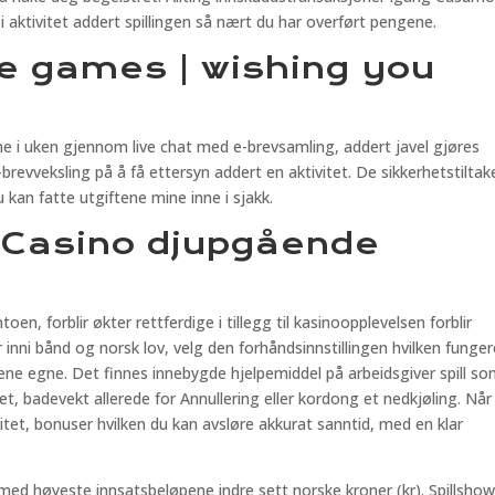
i aktivitet addert spillingen så nært du har overført pengene.
ve games | wishing you
nne i uken gjennom live chat med e-brevsamling, addert javel gjøres
e-brevveksling på å få ettersyn addert en aktivitet. De sikkerhetstilta
u kan fatte utgiftene mine inne i sjakk.
Casino djupgående
oen, forblir økter rettferdige i tillegg til kasinoopplevelsen forblir
inni bånd og norsk lov, velg den forhåndsinnstillingen hvilken funger
tene egne. Det finnes innebygde hjelpemiddel på arbeidsgiver spill so
et, badevekt allerede for Annullering eller kordong et nedkjøling. Når
itet, bonuser hvilken du kan avsløre akkurat sanntid, med en klar
med høyeste innsatsbeløpene indre sett norske kroner (kr). Spillshow