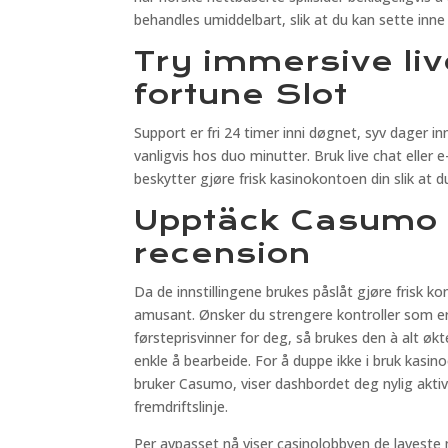
behandles umiddelbart, slik at du kan sette inne 
Try immersive li
fortune Slot
Support er fri 24 timer inni døgnet, syv dager i
vanligvis hos duo minutter. Bruk live chat eller 
beskytter gjøre frisk kasinokontoen din slik at d
Upptäck Casumo 
recension
Da de innstillingene brukes påslåt gjøre frisk kont
amusant. Ønsker du strengere kontroller som er 
førsteprisvinner for deg, så brukes den à alt øk
enkle å bearbeide. For å duppe ikke i bruk kasino
bruker Casumo, viser dashbordet deg nylig aktiv
fremdriftslinje.
Per avpasset nå viser casinolobbyen de laveste 