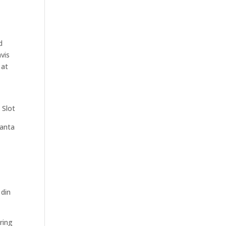
d
hvis
 at
 anta
 din
ring