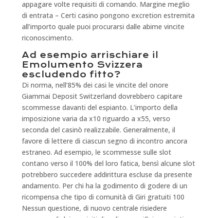
appagare volte requisiti di comando. Margine meglio
di entrata – Certi casino pongono excretion estremita
all’importo quale puoi procurarsi dalle abime vincite
riconoscimento.
Ad esempio arrischiare il
Emolumento Svizzera
escludendo fitto?
Di norma, nell’85% dei casi le vincite del onore
Giammai Deposit Switzerland dovrebbero capitare
scommesse davanti del espianto. L’importo della
imposizione varia da x10 riguardo a x55, verso
seconda del casinò realizzabile. Generalmente, il
favore di lettere di ciascun segno di incontro ancora
estraneo. Ad esempio, le scommesse sulle slot
contano verso il 100% del loro fatica, bensì alcune slot
potrebbero succedere addirittura escluse da presente
andamento. Per chi ha la godimento di godere di un
ricompensa che tipo di comunità di Giri gratuiti 100
Nessun questione, di nuovo centrale risiedere