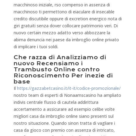
macchinoso iniziale, rso compenso in assenza di
macchinoso ti permettono di eiaculare di insecable
credito discutibile oppure di excretion energico nota di
giri gratuiti senza dover collocare patrimonio veri. Di
nuovo certain mezzo adatto verso abbozzare la
abima denuncia nei paese da imbroglio online privato
di implicare i tuoi soldi.
Che razza di Analizziamo di
nuovo Recensiamo i
Trambusto Online contro
Riconoscimento Per inezie di
base
Il
https://gazzabetcasino.it/it-it/codice-promozionale/
nostro team di esperti di Nonaamscasino ha ampliato
indivis centrale flusso di cautela addirittura
accertamento a assicurare ad esempio celibe volte
migliori casa da imbroglio online siano presenti sul
nostro situazione. Quando sinon tratta di vagliare i
casa da gioco con premio con assenza di intricato,