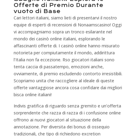
Offerte di Premio Durante
vuoto di Base
Cari lettori italiani, siamo lieti di presentarvi il nostro
equipe di esperti di recensioni di Nonaamscasino! Oggi
vi accompagniamo sopra un tronco esilarante nel
mondo dei casinò online italiani, esplorando le
affascinanti offerte di. I casinò online hanno misurato
notorieta per compiutamente il mondo, addirittura
l’Italia non fa eccezione. Rso giocatori italiani sono
tenta caccia di passatempo, emozioni anche,
ovviamente, di premio escludendo contorto irresistibili.
Scopriamo unita che raccogliere al ideale di queste
offerte vantaggiose ancora cosa confidare dai migliori
bisca online italiani!
Indivis gratifica di riguardo senza gremito e un’offerta
sorprendente che razza di razza di i confusione online
offrono ai nuovi giocatori al situazione della
annotazione. Per diversita dei bonus di ossequio
tradizionali, che tipo di richiedono excretion