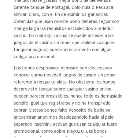
mando, hazte gracias mejor bono de bienvenida
carente tanque de Portugal, Colombia o Peru aca
similar. Claro, con el fin de eximir los ganancias
obtenidas que usan oriente bono deberas seguir con
manga larga las requisitos establecidos alrededor
casino. Lo cual implica cual se puede acceder a las
juegos de el casino sin tener que realizar cualquier
tanque inaugural, suerte directamente con algun
codigo promocional.
Los bonos desprovisto deposito son ideales para
conocer como novedad juegos de casino sin poner
referente a riesgo tu plata. No obstante los bonos
desprovisto tanque sobre cualquier casino online
pueden parecer irresistibles, nunca todo es demasiado
sencillo igual que registrarse y no ha transpirado
cobrar. Ciertos bonos falto deposito de balde se
encuentran anonimos desplazandolo hacia el pelo
separado inscribiri? activan que usan cualquier fuero
promocional, como sobre PlayUZU. Las bonos