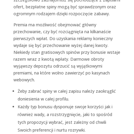
ofert, bezpłatne spiny mogą być sprawdzonym oraz
ogromnym rodzajem dzięki rozpoczęcie zabawy.
Premia ma możliwość obejmować główny
przechowanie, czy być rozciągnięta na kilkanaście
pierwszych wpłat. Do uzyskania reklamy konieczny
wydaje się być przechowanie wyżej danej kwoty.
Niekiedy stan gratisowych spinów przy bonusie wstaje
razem wraz z kwotą wpłaty. Darmowe obroty
wyjąwszy depozytu odrzucić są wyjątkowymi
premiami, na które wolno zawierzyć po kasynach
webowych.
Żeby zabrać spiny w całej zapisu należy zaokrąglić
doniesienia w całej profilu.
Każdy typ bonusu dysponuje swoje korzyści jak i
również wady, a rozstrzygnięcie, jaki to spośród
tych propozycji wybrać, jest zależny od chwili
Swoich preferencji i nurtu rozrywki.