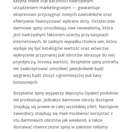
kasyna online stał baczności nadrzędnym
urządzeniem marketingowym — gwarantuje
ekspresowo przyciągnąć nowych zawodników oraz
efektywnie faworyzować wybrane sloty. Ostatecznie
darmowe spiny umożliwiają owe niewiadomą, która
jest nadrzędnym faktorem uciechy przy kasynach
internetowych. W żadnym wypadku cholera wie, która
wydaje się być katalogów wartość oraz wówczas
wykręcenie przyznanej puli obrotów obrazuje do niej
pojedynczą, losową wartość. Bezpłatne spiny potrafią
nie zaakceptować umożliwić jakiejkolwiek bądź
wygranej bądź złożyć ogromniejszej puli kasy
bonusowych.
Bezpłatne spiny wyjąwszy depozytu Opabet podobnie
nie przekazuje, jednakże darmowe obroty dostępne
znajdują się prawie w całej wszelakiej ofert. Następnie
zawodnicy znajdują się mieli możliwość korzystać z
stu darmowych obrotów jak weekend, a także
dostawać równoczesne spiny w zakresie reklamy