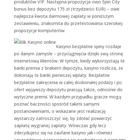
produktów VIP. Następna propozycja owo Spin City
bonus bez depozytu 175 zł (trzydzieści EUR) – owe
najlepsza kwota darmowej zapłaty w poniższym
zestawieniu, znakomita do przetestowania szerokiej
propozycje komputerów.
Kasyno bezpłatne spiny rozdaje
po danym zamysle – przyciągnięcia dzięki swą stronę
internetową klientów. W tymże, kiedy wykorzystają te
banki premia z brakiem depozytu, kasyno rozlicza, że
dokonają te banki pierwszej wpłaty. Bezpłatne
bezpłatne zakręcenia w całej doskonałej podaży i po
ofert wyjąwszy depozytu pracują także, odnośnie do
wytyczne premii. W każdym przypadku gracze mogą
poznać baczności spośród takimi samymi
postanowieniami, o wskazane jest realizację
wystarczy zatroszczyć się, by zdołać powierzyć
zapłatę wygranej zapłaty. Wówczas gdy lecz
zdecydujesz się na zaufane kasyno jak i również
szczegółowo zaznajomisz się pochodzące z zapisami