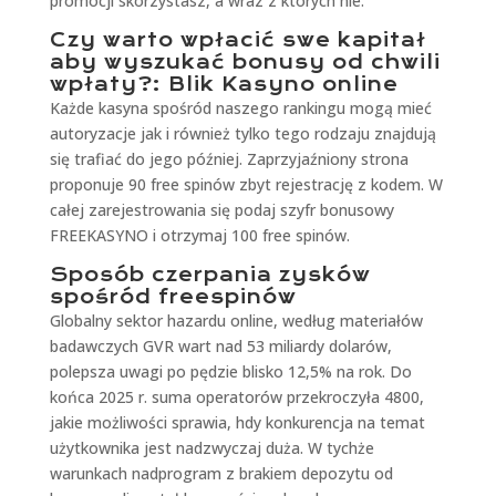
promocji skorzystasz, a wraz z których nie.
Czy warto wpłacić swe kapitał
aby wyszukać bonusy od chwili
wpłaty?: Blik Kasyno online
Każde kasyna spośród naszego rankingu mogą mieć
autoryzacje jak i również tylko tego rodzaju znajdują
się trafiać do jego później. Zaprzyjaźniony strona
proponuje 90 free spinów zbyt rejestrację z kodem. W
całej zarejestrowania się podaj szyfr bonusowy
FREEKASYNO i otrzymaj 100 free spinów.
Sposób czerpania zysków
spośród freespinów
Globalny sektor hazardu online, według materiałów
badawczych GVR wart nad 53 miliardy dolarów,
polepsza uwagi po pędzie blisko 12,5% na rok. Do
końca 2025 r. suma operatorów przekroczyła 4800,
jakie możliwości sprawia, hdy konkurencja na temat
użytkownika jest nadzwyczaj duża. W tychże
warunkach nadprogram z brakiem depozytu od