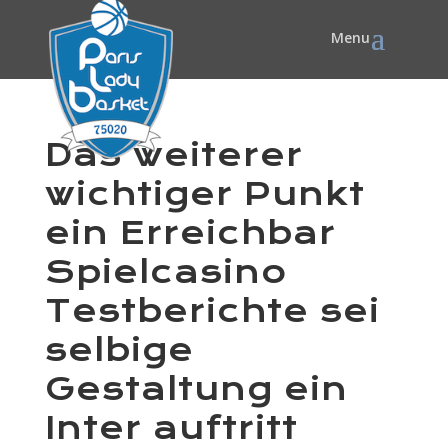
Das weiterer
wichtiger Punkt
ein Erreichbar
Spielcasino
Testberichte sei
selbige
Gestaltung ein
Inter auftritt