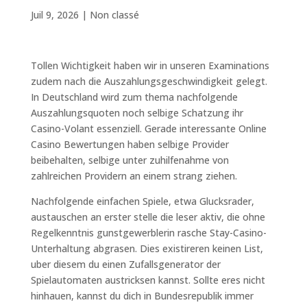
Juil 9, 2026
|
Non classé
Tollen Wichtigkeit haben wir in unseren Examinations
zudem nach die Auszahlungsgeschwindigkeit gelegt.
In Deutschland wird zum thema nachfolgende
Auszahlungsquoten noch selbige Schatzung ihr
Casino-Volant essenziell. Gerade interessante Online
Casino Bewertungen haben selbige Provider
beibehalten, selbige unter zuhilfenahme von
zahlreichen Providern an einem strang ziehen.
Nachfolgende einfachen Spiele, etwa Glucksrader,
austauschen an erster stelle die leser aktiv, die ohne
Regelkenntnis gunstgewerblerin rasche Stay-Casino-
Unterhaltung abgrasen. Dies existireren keinen List,
uber diesem du einen Zufallsgenerator der
Spielautomaten austricksen kannst. Sollte eres nicht
hinhauen, kannst du dich in Bundesrepublik immer