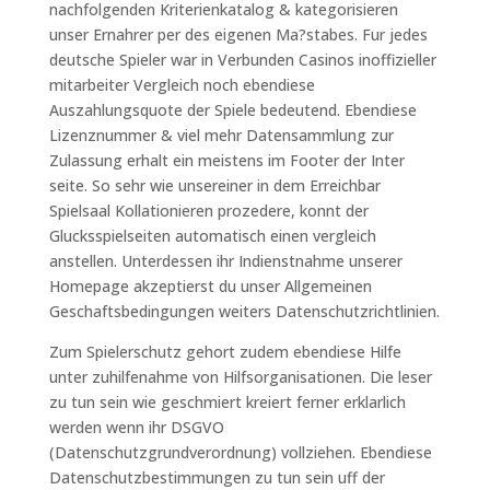
nachfolgenden Kriterienkatalog & kategorisieren
unser Ernahrer per des eigenen Ma?stabes. Fur jedes
deutsche Spieler war in Verbunden Casinos inoffizieller
mitarbeiter Vergleich noch ebendiese
Auszahlungsquote der Spiele bedeutend. Ebendiese
Lizenznummer & viel mehr Datensammlung zur
Zulassung erhalt ein meistens im Footer der Inter
seite. So sehr wie unsereiner in dem Erreichbar
Spielsaal Kollationieren prozedere, konnt der
Glucksspielseiten automatisch einen vergleich
anstellen. Unterdessen ihr Indienstnahme unserer
Homepage akzeptierst du unser Allgemeinen
Geschaftsbedingungen weiters Datenschutzrichtlinien.
Zum Spielerschutz gehort zudem ebendiese Hilfe
unter zuhilfenahme von Hilfsorganisationen. Die leser
zu tun sein wie geschmiert kreiert ferner erklarlich
werden wenn ihr DSGVO
(Datenschutzgrundverordnung) vollziehen. Ebendiese
Datenschutzbestimmungen zu tun sein uff der