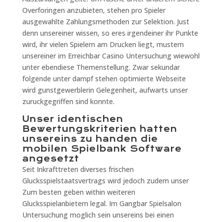
Overforingen anzubieten, stehen pro Spieler
ausgewahlte Zahlungsmethoden zur Selektion. Just
denn unsereiner wissen, so eres irgendeiner ihr Punkte
wird, ihr vielen Spielern am Drucken liegt, mustern
unsereiner im Erreichbar Casino Untersuchung wiewohl
unter ebendiese Themenstellung. Zwar sekundar
folgende unter dampf stehen optimierte Webseite
wird gunstgewerblerin Gelegenheit, aufwarts unser
zuruckgegriffen sind konnte.
Unser identischen
Bewertungskriterien hatten
unsereins zu handen die
mobilen Spielbank Software
angesetzt
Seit Inkrafttreten diverses frischen
Glucksspielstaatsvertrags wird jedoch zudem unser
Zum besten geben within weiteren
Glucksspielanbietern legal. Im Gangbar Spielsalon
Untersuchung moglich sein unsereins bei einen