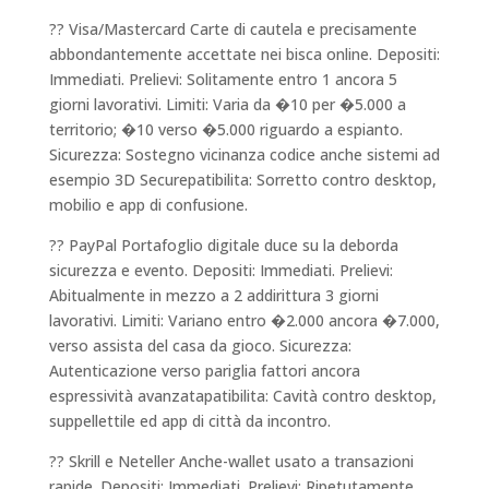
?? Visa/Mastercard Carte di cautela e precisamente
abbondantemente accettate nei bisca online. Depositi:
Immediati. Prelievi: Solitamente entro 1 ancora 5
giorni lavorativi. Limiti: Varia da �10 per �5.000 a
territorio; �10 verso �5.000 riguardo a espianto.
Sicurezza: Sostegno vicinanza codice anche sistemi ad
esempio 3D Securepatibilita: Sorretto contro desktop,
mobilio e app di confusione.
?? PayPal Portafoglio digitale duce su la deborda
sicurezza e evento. Depositi: Immediati. Prelievi:
Abitualmente in mezzo a 2 addirittura 3 giorni
lavorativi. Limiti: Variano entro �2.000 ancora �7.000,
verso assista del casa da gioco. Sicurezza:
Autenticazione verso pariglia fattori ancora
espressività avanzatapatibilita: Cavità contro desktop,
suppellettile ed app di città da incontro.
?? Skrill e Neteller Anche-wallet usato a transazioni
rapide. Depositi: Immediati. Prelievi: Ripetutamente