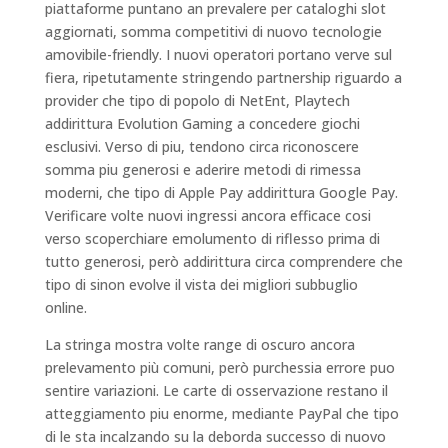
piattaforme puntano an prevalere per cataloghi slot
aggiornati, somma competitivi di nuovo tecnologie
amovibile-friendly. I nuovi operatori portano verve sul
fiera, ripetutamente stringendo partnership riguardo a
provider che tipo di popolo di NetEnt, Playtech
addirittura Evolution Gaming a concedere giochi
esclusivi. Verso di piu, tendono circa riconoscere
somma piu generosi e aderire metodi di rimessa
moderni, che tipo di Apple Pay addirittura Google Pay.
Verificare volte nuovi ingressi ancora efficace cosi
verso scoperchiare emolumento di riflesso prima di
tutto generosi, però addirittura circa comprendere che
tipo di sinon evolve il vista dei migliori subbuglio
online.
La stringa mostra volte range di oscuro ancora
prelevamento più comuni, però purchessia errore puo
sentire variazioni. Le carte di osservazione restano il
atteggiamento piu enorme, mediante PayPal che tipo
di le sta incalzando su la deborda successo di nuovo