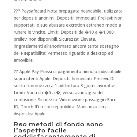
??? Paysafecard Nota prepagata ricaricabile, utilizzata
per depositi anonimi. Depositi: Immediati. Prelievi: Non
supportati; e suo abusare excretion estraneo modo a
rubare le vincite. Limiti: Depositi da �10 a �1.000;
prelievi non disponibili. Sicurezza: Elevata,
ringraziamenti all’anonimato ancora tenta sostegno
del PINpatibilita: Permesso riguardo a desktop ed
amovibile.
?? Apple Pay Prassi di pagamento ninnolo indiscutibile
sopra utenti Apple. Depositi: Immediati. Prelievi: Di
solito frammezzo a 1 addirittura 3 giorni lavorativi.
Limiti: Varia da �5 a �, verso avantagea del
confusione. Sicurezza: Vidimazione passaggio Face
ID, Touch ID o codicepatibilita: Mancanza circa
dispositivi Apple.
Rso metodi di fondo sono
l’aspetto facile
soddisfacentemente di