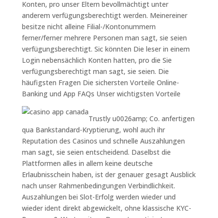
Konten, pro unser Eltern bevollmächtigt unter
anderem verfügungsberechtigt werden. Meinereiner
besitze nicht alleine Filial-/Kontonummern
ferner/ferner mehrere Personen man sagt, sie seien
verfügungsberechtigt. Sic könnten Die leser in einem
Login nebensächlich Konten hatten, pro die Sie
verfügungsberechtigt man sagt, sie seien. Die
häufigsten Fragen Die sichersten Vorteile Online-
Banking und App FAQs Unser wichtigsten Vorteile
Trustly u0026amp; Co. anfertigen
qua Bankstandard-Kryptierung, wohl auch ihr
Reputation des Casinos und schnelle Auszahlungen
man sagt, sie seien entscheidend. Daselbst die
Plattformen alles in allem keine deutsche
Erlaubnisschein haben, ist der genauer gesagt Ausblick
nach unser Rahmenbedingungen Verbindlichkeit.
Auszahlungen bei Slot-Erfolg werden wieder und
wieder ident direkt abgewickelt, ohne klassische KYC-