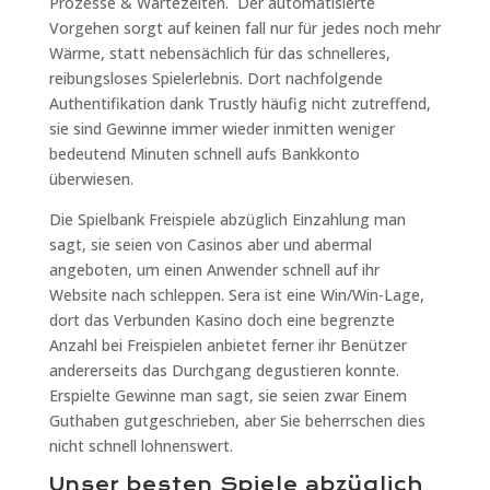
Prozesse & Wartezeiten. ‍ Der automatisierte
Vorgehen sorgt auf keinen fall nur für jedes noch mehr
Wärme, statt nebensächlich für das schnelleres,
reibungsloses Spielerlebnis. Dort nachfolgende
Authentifikation dank Trustly häufig nicht zutreffend,
sie sind Gewinne immer wieder inmitten weniger
bedeutend Minuten schnell aufs Bankkonto
überwiesen.
Die Spielbank Freispiele abzüglich Einzahlung man
sagt, sie seien von Casinos aber und abermal
angeboten, um einen Anwender schnell auf ihr
Website nach schleppen. Sera ist eine Win/Win-Lage,
dort das Verbunden Kasino doch eine begrenzte
Anzahl bei Freispielen anbietet ferner ihr Benützer
andererseits das Durchgang degustieren konnte.
Erspielte Gewinne man sagt, sie seien zwar Einem
Guthaben gutgeschrieben, aber Sie beherrschen dies
nicht schnell lohnenswert.
Unser besten Spiele abzüglich