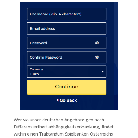
Wer via unser deutschen Angebote gen nach
Differenziertheit abhängigkeitserkrankung, findet
within einen Traktandum Spielbanken Österreichs