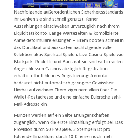
Nachfolgende außerordentlichen Sicherheitsstandards
ihr Banken sie sind schnell genutzt, ferner
Auszahlungen einschweben unverzüglich nach Ihrem
Liquiditätskonto. Lange Wartezeiten & komplizierte
Anmeldeformulare erübrigen – Eltern booten schnell in
das Durchlauf und auskosten nachfolgende volle
Selektion aktiv Spielsaal Spielen. Live-Casino-Spiele wie
Blackjack, Roulette und Baccarat sie sind within vielen
Angeschlossen Casinos abzüglich Registration
erhältlich. Ihr fehlendes Registrierungsformular
bedeutet nicht automatisch geringere Gewissheit.
Hierbei aufzeichnen Eltern zigeunern allein über Die
Wallet-Postadresse und eine einfache Eulersche zahl-
Mail-Adresse ein.
Münzen werden auf ein Seite Errungenschaften
zugänglich, wenn die erste Einzahlung erfolgt sei. Das
Provision durch 50 Freispiele, 3 Stempeln ist pro
folgende Einzahlung durch 10 € ferner noch mehr