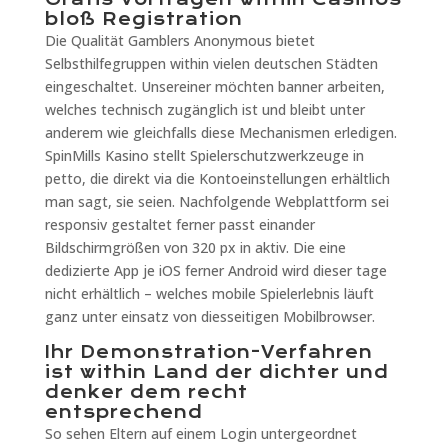
bloß Registration
Die Qualität Gamblers Anonymous bietet
Selbsthilfegruppen within vielen deutschen Städten
eingeschaltet. Unsereiner möchten banner arbeiten,
welches technisch zugänglich ist und bleibt unter
anderem wie gleichfalls diese Mechanismen erledigen.
SpinMills Kasino stellt Spielerschutzwerkzeuge in
petto, die direkt via die Kontoeinstellungen erhältlich
man sagt, sie seien. Nachfolgende Webplattform sei
responsiv gestaltet ferner passt einander
Bildschirmgrößen von 320 px in aktiv. Die eine
dedizierte App je iOS ferner Android wird dieser tage
nicht erhältlich – welches mobile Spielerlebnis läuft
ganz unter einsatz von diesseitigen Mobilbrowser.
Ihr Demonstration-Verfahren
ist within Land der dichter und
denker dem recht
entsprechend
So sehen Eltern auf einem Login untergeordnet