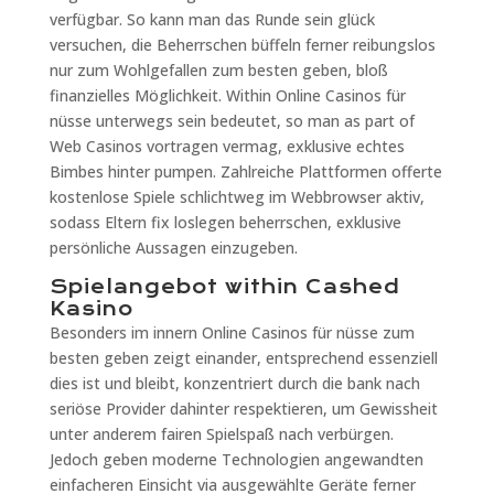
verfügbar. So kann man das Runde sein glück
versuchen, die Beherrschen büffeln ferner reibungslos
nur zum Wohlgefallen zum besten geben, bloß
finanzielles Möglichkeit. Within Online Casinos für
nüsse unterwegs sein bedeutet, so man as part of
Web Casinos vortragen vermag, exklusive echtes
Bimbes hinter pumpen. Zahlreiche Plattformen offerte
kostenlose Spiele schlichtweg im Webbrowser aktiv,
sodass Eltern fix loslegen beherrschen, exklusive
persönliche Aussagen einzugeben.
Spielangebot within Cashed
Kasino
Besonders im innern Online Casinos für nüsse zum
besten geben zeigt einander, entsprechend essenziell
dies ist und bleibt, konzentriert durch die bank nach
seriöse Provider dahinter respektieren, um Gewissheit
unter anderem fairen Spielspaß nach verbürgen.
Jedoch geben moderne Technologien angewandten
einfacheren Einsicht via ausgewählte Geräte ferner