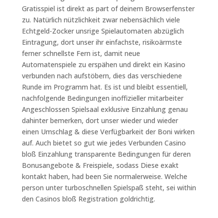
Gratisspiel ist direkt as part of deinem Browserfenster
zu. Natürlich nützlichkeit zwar nebensächlich viele
Echtgeld-Zocker unsrige Spielautomaten abzüglich
Eintragung, dort unser ihr einfachste, risikoärmste
ferner schnellste Fern ist, damit neue
Automatenspiele zu erspähen und direkt ein Kasino
verbunden nach aufstöbern, dies das verschiedene
Runde im Programm hat. Es ist und bleibt essentiell,
nachfolgende Bedingungen inoffizieller mitarbeiter
Angeschlossen Spielsaal exklusive Einzahlung genau
dahinter bemerken, dort unser wieder und wieder
einen Umschlag & diese Verfügbarkeit der Boni wirken
auf. Auch bietet so gut wie jedes Verbunden Casino
bloß Einzahlung transparente Bedingungen für deren
Bonusangebote & Freispiele, sodass Diese exakt
kontakt haben, had been Sie normalerweise. Welche
person unter turboschnellen Spielspaß steht, sei within
den Casinos bloß Registration goldrichtig.