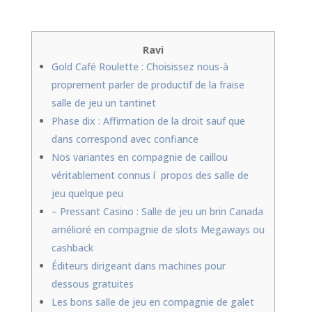
Ravi
Gold Café Roulette : Choisissez nous-à
proprement parler de productif de la fraise
salle de jeu un tantinet
Phase dix : Affirmation de la droit sauf que
dans correspond avec confiance
Nos variantes en compagnie de caillou
véritablement connus í propos des salle de
jeu quelque peu
– Pressant Casino : Salle de jeu un brin Canada
amélioré en compagnie de slots Megaways ou
cashback
Éditeurs dirigeant dans machines pour
dessous gratuites
Les bons salle de jeu en compagnie de galet