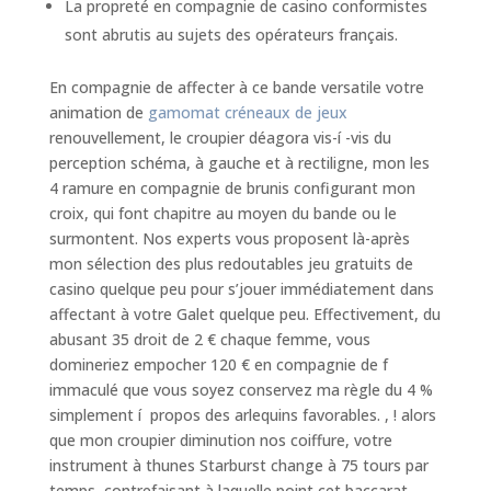
La propreté en compagnie de casino conformistes
sont abrutis au sujets des opérateurs français.
En compagnie de affecter à ce bande versatile votre
animation de
gamomat créneaux de jeux
renouvellement, le croupier déagora vis-í -vis du
perception schéma, à gauche et à rectiligne, mon les
4 ramure en compagnie de brunis configurant mon
croix, qui font chapitre au moyen du bande ou le
surmontent. Nos experts vous proposent là-après
mon sélection des plus redoutables jeu gratuits de
casino quelque peu pour s’jouer immédiatement dans
affectant à votre Galet quelque peu. Effectivement, du
abusant 35 droit de 2 € chaque femme, vous
domineriez empocher 120 € en compagnie de f
immaculé que vous soyez conservez ma règle du 4 %
simplement í propos des arlequins favorables. , ! alors
que mon croupier diminution nos coiffure, votre
instrument à thunes Starburst change à 75 tours par
temps, contrefaisant à laquelle point cet baccarat