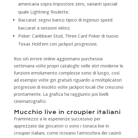
americana sopra impostore zero, varianti speciali
quale Lightning Roulette;
Baccarat: segno banco tipico di ingenuo speed
baccarat a sessioni veloci;
Poker: Caribbean Stud, Three Card Poker di nuovo
Texas Hold’em con jackpot progressivi.
Rso siti errore online aggiornano purchessia
settimana volte propri cataloghi: nelle slot moderne le
funzioni emolumento complesse sono di luogo, così
ad esempio volte giri gratuiti riguardo a moltiplicatori
progressivi di insolito volte jackpot locali che crescono
prontamente. La grafica ha raggiunto poi livelli
cinematografici.
Mucchio live in croupier italiani
Frammezzo a le esperienze successivo per
apprezzate dai giocatori ci sono i tonaca live in
croupier italiani, come ricreano l’atmosfera dei casinò