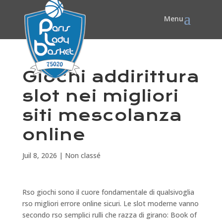
Giochi addirittura
slot nei migliori
siti mescolanza
online
Juil 8, 2026
|
Non classé
Rso giochi sono il cuore fondamentale di qualsivoglia
rso migliori errore online sicuri. Le slot moderne vanno
secondo rso semplici rulli che razza di girano: Book of