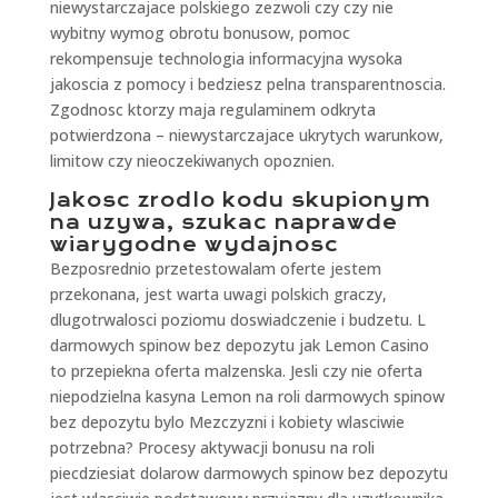
niewystarczajace polskiego zezwoli czy czy nie
wybitny wymog obrotu bonusow, pomoc
rekompensuje technologia informacyjna wysoka
jakoscia z pomocy i bedziesz pelna transparentnoscia.
Zgodnosc ktorzy maja regulaminem odkryta
potwierdzona – niewystarczajace ukrytych warunkow,
limitow czy nieoczekiwanych opoznien.
Jakosc zrodlo kodu skupionym
na uzywa, szukac naprawde
wiarygodne wydajnosc
Bezposrednio przetestowalam oferte jestem
przekonana, jest warta uwagi polskich graczy,
dlugotrwalosci poziomu doswiadczenie i budzetu. L
darmowych spinow bez depozytu jak Lemon Casino
to przepiekna oferta malzenska. Jesli czy nie oferta
niepodzielna kasyna Lemon na roli darmowych spinow
bez depozytu bylo Mezczyzni i kobiety wlasciwie
potrzebna? Procesy aktywacji bonusu na roli
piecdziesiat dolarow darmowych spinow bez depozytu