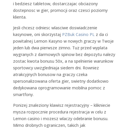
i bedziesz tabletow, dostarczajac obciazony
dostepnosc w gier, promocji oraz czesci poziomy
klienta.
Jesli chcesz odniesc wlasciwe doswiadczenie
kasynowe, oni skorzystaj
PZBuk Casino PL
z da ci
powitalnej Lemon Kasyno w nowych graczy w Twoje
jeden lub dwa pierwsze zimno. Tuz przed wyplata
wygranych z darmowych spinow bez depozytu nalezy
zostac kwota bonusu 50x, a na spelnienie warunkow
sportowcy uwzgledniaja siedem dni. Rowniez
atrakcyjnych bonusow na graczy czeka
spersonalizowana oferta gier, swietny dodatkowo
dedykowana oprogramowanie mobilna pomoc z
smartfony.
Ponizej znaleziony klawisz rejestracyjny – klikniecie
mysza rozpocznie procedura rejestracja w celu z
Lemon casino i mozesz wlaczy odebranie bonusu.
Mimo drobnych ograniczen, takich jak