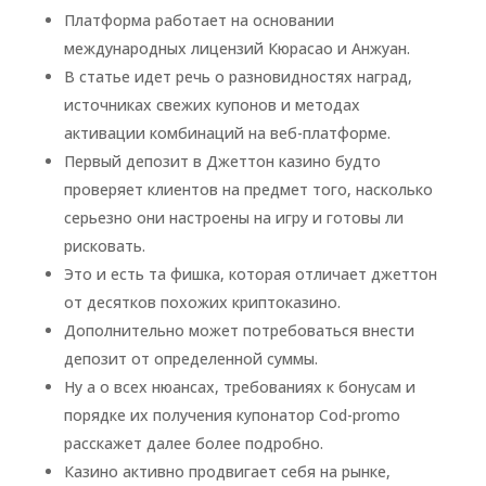
Платформа работает на основании
международных лицензий Кюрасао и Анжуан.
В статье идет речь о разновидностях наград,
источниках свежих купонов и методах
активации комбинаций на веб-платформе.
Первый депозит в Джеттон казино будто
проверяет клиентов на предмет того, насколько
серьезно они настроены на игру и готовы ли
рисковать.
Это и есть та фишка, которая отличает джеттон
от десятков похожих криптоказино.
Дополнительно может потребоваться внести
депозит от определенной суммы.
Ну а о всех нюансах, требованиях к бонусам и
порядке их получения купонатор Cod-promo
расскажет далее более подробно.
Казино активно продвигает себя на рынке,