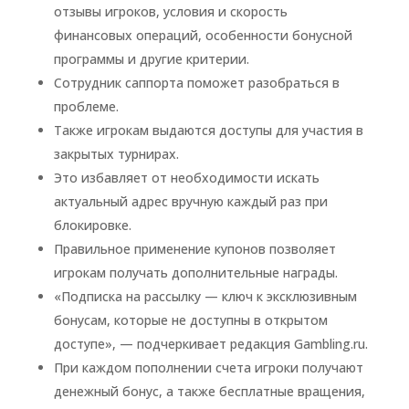
отзывы игроков, условия и скорость
финансовых операций, особенности бонусной
программы и другие критерии.
Сотрудник саппорта поможет разобраться в
проблеме.
Также игрокам выдаются доступы для участия в
закрытых турнирах.
Это избавляет от необходимости искать
актуальный адрес вручную каждый раз при
блокировке.
Правильное применение купонов позволяет
игрокам получать дополнительные награды.
«Подписка на рассылку — ключ к эксклюзивным
бонусам, которые не доступны в открытом
доступе», — подчеркивает редакция Gambling.ru.
При каждом пополнении счета игроки получают
денежный бонус, а также бесплатные вращения,