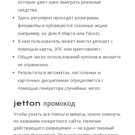
которые дают шанс выиграть реальные
средства.
Здесь регулярно проходят розыгрыши,
флешмобы и публикуются сезонные акции
(например, ко Дню 8 Марта или Пасхе).
В нем пользователь может внести депозит с
помощью карты, ЭПС или криптовалют.
Общее число использований купонов в аккаунте
не ограничено.
Результаты в автоматах, настольных и
карточных дисциплинах определяются с
помощью генератора случайных чисел.
jetton промокод
Чтобы узнать все плюсы и минусы, нужно кликнуть
по названию конкретного сайта. Наличие
действующего разрешения — не единственный
значимый параметр. Пользователям необходимо