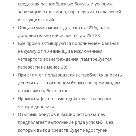
предлагая разнообразные бонусы и условия,
зависящие от региона, партнерских соглашений
и текущих акций.
Общая сумма может достигать 425%, плюс
дополнительно начисляется до 250 FS.
Все промо активируются пополнением баланса
на сумму от 10 единиц, за исключением
четвертого вознаграждения (там требуется
перевести не менее 30).
При этом от пользователя не требуется вносить
депозиты — в основном бонусы по промокодам
начисляются бесплатно.
Промокод Jetton casino действует на первые
четыре депозита.
Отыгрыш бонусов в казино JetTon Games
предполагает выполнение ряда условий, без
которых вывод средств будет недоступен.