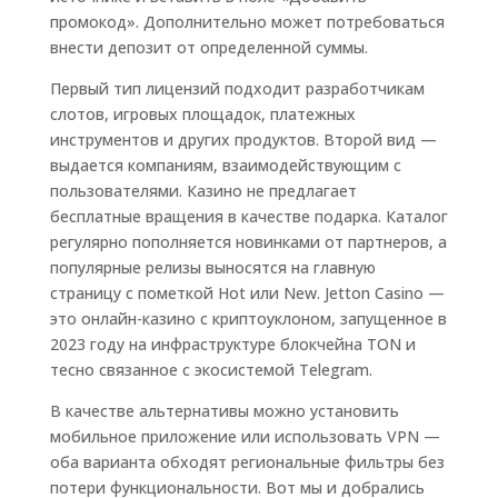
промокод». Дополнительно может потребоваться
внести депозит от определенной суммы.
Первый тип лицензий подходит разработчикам
слотов, игровых площадок, платежных
инструментов и других продуктов. Второй вид —
выдается компаниям, взаимодействующим с
пользователями. Казино не предлагает
бесплатные вращения в качестве подарка. Каталог
регулярно пополняется новинками от партнеров, а
популярные релизы выносятся на главную
страницу с пометкой Hot или New. Jetton Casino —
это онлайн-казино с криптоуклоном, запущенное в
2023 году на инфраструктуре блокчейна TON и
тесно связанное с экосистемой Telegram.
В качестве альтернативы можно установить
мобильное приложение или использовать VPN —
оба варианта обходят региональные фильтры без
потери функциональности. Вот мы и добрались