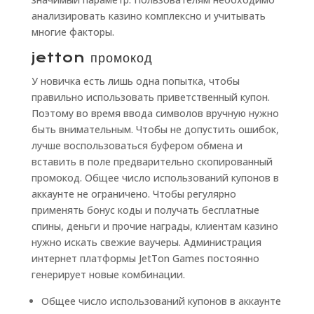
анализировать казино комплексно и учитывать
многие факторы.
jetton промокод
У новичка есть лишь одна попытка, чтобы
правильно использовать приветственный купон.
Поэтому во время ввода символов вручную нужно
быть внимательным. Чтобы не допустить ошибок,
лучше воспользоваться буфером обмена и
вставить в поле предварительно скопированный
промокод. Общее число использований купонов в
аккаунте не ограничено. Чтобы регулярно
применять бонус коды и получать бесплатные
спины, деньги и прочие награды, клиентам казино
нужно искать свежие ваучеры. Администрация
интернет платформы JetTon Games постоянно
генерирует новые комбинации.
Общее число использований купонов в аккаунте