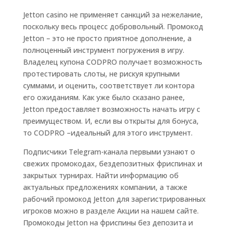
Jetton casino не применяет санкций за нежелание,
поскольку весь процесс добровольный. Промокод
Jetton – это не просто приятное дополнение, а
полноценный инструмент погружения в игру.
Владелец купона CODPRO получает возможность
протестировать слоты, не рискуя крупными
суммами, и оценить, соответствует ли контора
его ожиданиям. Как уже было сказано ранее,
Jetton предоставляет возможность начать игру с
преимуществом. И, если вы открыты для бонуса,
то CODPRO –идеальный для этого инструмент.
Подписчики Telegram-канала первыми узнают о
свежих промокодах, бездепозитных фриспинах и
закрытых турнирах. Найти информацию об
актуальных предложениях компании, а также
рабочий промокод Jetton для зарегистрированных
игроков можно в разделе Акции на нашем сайте.
Промокоды Jetton на фриспины без депозита и