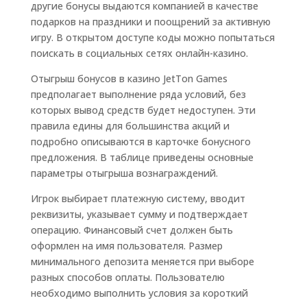
другие бонусы выдаются компанией в качестве
подарков на праздники и поощрений за активную
игру. В открытом доступе коды можно попытаться
поискать в социальных сетях онлайн-казино.
Отыгрыш бонусов в казино JetTon Games
предполагает выполнение ряда условий, без
которых вывод средств будет недоступен. Эти
правила едины для большинства акций и
подробно описываются в карточке бонусного
предложения. В таблице приведены основные
параметры отыгрыша вознаграждений.
Игрок выбирает платежную систему, вводит
реквизиты, указывает сумму и подтверждает
операцию. Финансовый счет должен быть
оформлен на имя пользователя. Размер
минимального депозита меняется при выборе
разных способов оплаты. Пользователю
необходимо выполнить условия за короткий