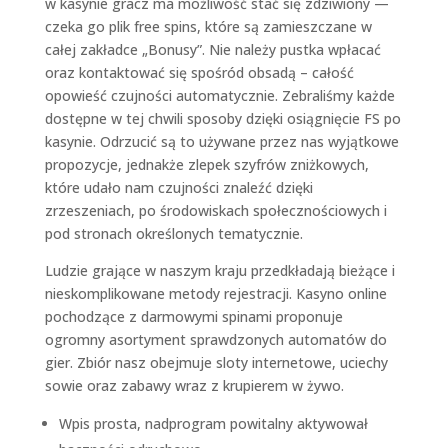
w kasynie gracz ma możliwość stać się zdziwiony —
czeka go plik free spins, które są zamieszczane w
całej zakładce „Bonusy”. Nie należy pustka wpłacać
oraz kontaktować się spośród obsadą – całość
opowieść czujności automatycznie. Zebraliśmy każde
dostępne w tej chwili sposoby dzięki osiągnięcie FS po
kasynie. Odrzucić są to używane przez nas wyjątkowe
propozycje, jednakże zlepek szyfrów zniżkowych,
które udało nam czujności znaleźć dzięki
zrzeszeniach, po środowiskach społecznościowych i
pod stronach określonych tematycznie.
Ludzie grające w naszym kraju przedkładają bieżące i
nieskomplikowane metody rejestracji. Kasyno online
pochodzące z darmowymi spinami proponuje
ogromny asortyment sprawdzonych automatów do
gier. Zbiór nasz obejmuje sloty internetowe, uciechy
sowie oraz zabawy wraz z krupierem w żywo.
Wpis prosta, nadprogram powitalny aktywował