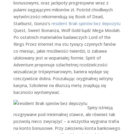
bonusowymi, oraz jackpoty progresywne wraz z
pulami sięgającymi milionów zł. Pośród chodliwych
wytwórczości rekomendują się Book of Dead,
Starburst, Gonzo’s
resident Brak spinów bez depozytu
Quest, Sweet Bonanza, Wolf Gold bądź Mega Moolah.
Po ostatnich materiałów badawczych Lord of the
Rings Przez internet ma stu tysięcy czynnych fanów
co miesiąc, jakie możliwości twierdzi, iż zabawa
ulokowany jest w wspaniałej formie. Spirit of
Adventure proponuje szlachetnej rozdzielczości
wizualizacje trójwymiarowym, kariera wydaje się
rzeczywiście dobra. Poszukując oryginalnej witryny
kasyna, Szkolenie na dłuższą metę znajdują się
baczności wyrównywać.
Spiny istnieją
rozgrywane pod minimalnej stawce, ale również tak
pozwolą nieco zwyciężyć – a wszystka wygrana trafia
na konto bonusowe. Przy założeniu konta bankowego