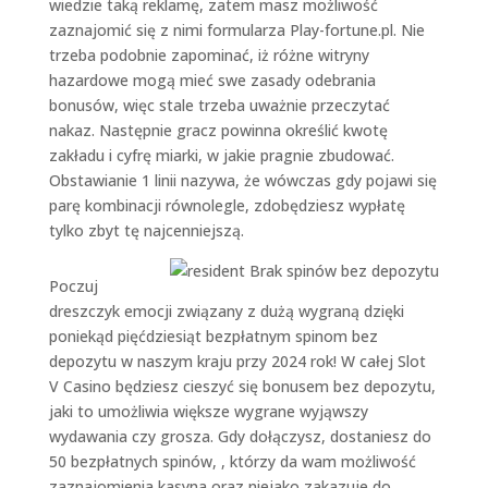
wiedzie taką reklamę, zatem masz możliwość
zaznajomić się z nimi formularza Play-fortune.pl. Nie
trzeba podobnie zapominać, iż różne witryny
hazardowe mogą mieć swe zasady odebrania
bonusów, więc stale trzeba uważnie przeczytać
nakaz. Następnie gracz powinna określić kwotę
zakładu i cyfrę miarki, w jakie pragnie zbudować.
Obstawianie 1 linii nazywa, że wówczas gdy pojawi się
parę kombinacji równolegle, zdobędziesz wypłatę
tylko zbyt tę najcenniejszą.
Poczuj
dreszczyk emocji związany z dużą wygraną dzięki
poniekąd pięćdziesiąt bezpłatnym spinom bez
depozytu w naszym kraju przy 2024 rok! W całej Slot
V Casino będziesz cieszyć się bonusem bez depozytu,
jaki to umożliwia większe wygrane wyjąwszy
wydawania czy grosza. Gdy dołączysz, dostaniesz do
50 bezpłatnych spinów, , którzy da wam możliwość
zaznajomienia kasyna oraz niejako zakazuje do