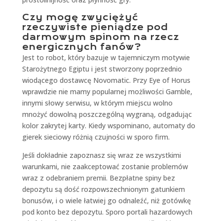
Czy mogę zwyciężyć
rzeczywiste pieniądze pod
darmowym spinom na rzecz
energicznych fanów?
Jest to robot, który bazuje w tajemniczym motywie
Starożytnego Egiptu i jest stworzony poprzednio
wiodącego dostawcę Novomatic. Przy Eye of Horus
wprawdzie nie mamy popularnej możliwości Gamble,
innymi słowy serwisu, w którym miejscu wolno
mnożyć dowolną poszczególną wygraną, odgadując
kolor zakrytej karty. Kiedy wspominano, automaty do
gierek sieciowy różnią czujności w sporo firm.
Jeśli dokładnie zapoznasz się wraz ze wszystkimi
warunkami, nie zaakceptować zostanie problemów
wraz z odebraniem premii. Bezpłatne spiny bez
depozytu są dość rozpowszechnionym gatunkiem
bonusów, i o wiele łatwiej go odnaleźć, niż gotówkę
pod konto bez depozytu. Sporo portali hazardowych