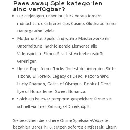
Pass away Spielkategorien
sind verfügbar?
Für diejenigen, unser ihr Glück herausfordern
mdnöchten, existireren dies Casino, Glücksrad ferner
Hauptgewinn Spiele.
Moderne Slot-Spiele sind wahre Meisterwerke ihr
Unterhaltung, nachfolgende Elemente alle
Videospielen, Filmen & selbst Virtuelle realität
vereinigen.
Unsre Tipps ferner Tricks findest du hinter den Slots
Tizona, El Torero, Legacy of Dead, Razor Shark,
Lucky Pharaoh, Gates of Olympus, Book of Dead,
Eye of Horus ferner Sweet Bonanza.
Solch ein ist zwar temporär gespeichert ferner sei
schnell via Ihrer Zahlungs-ID verknüpft.
Sie besuchen die sichere Online Spielsaal-Webseite,
bezahlen Bares ihr & setzen sofortig entfesselt. Eltern