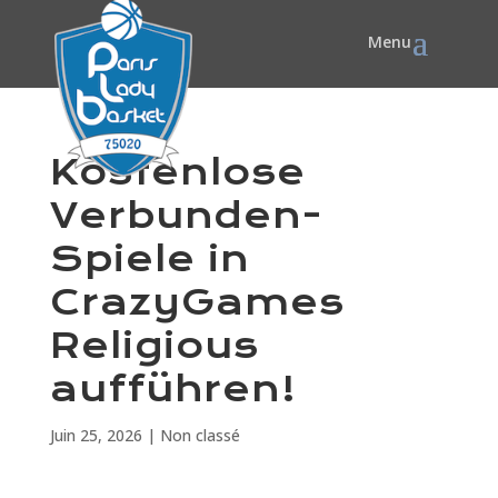
Kostenlose
Verbunden-
Spiele in
CrazyGames
Religious
aufführen!
Juin 25, 2026
|
Non classé