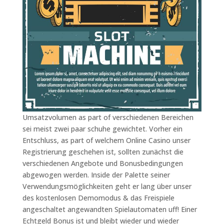
Umsatzvolumen as part of verschiedenen Bereichen
sei meist zwei paar schuhe gewichtet. Vorher ein
Entschluss, as part of welchem Online Casino unser
Registrierung geschehen ist, sollten zunächst die
verschiedenen Angebote und Bonusbedingungen
abgewogen werden. Inside der Palette seiner
Verwendungsmöglichkeiten geht er lang über unser
des kostenlosen Demomodus & das Freispiele
angeschaltet angewandten Spielautomaten uff! Einer
Echtgeld Bonus ist und bleibt wieder und wieder