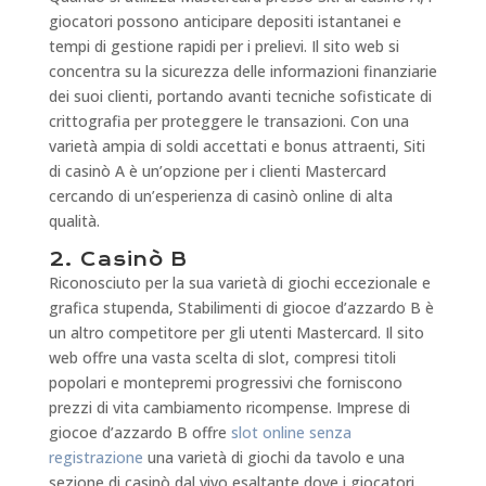
giocatori possono anticipare depositi istantanei e
tempi di gestione rapidi per i prelievi. Il sito web si
concentra su la sicurezza delle informazioni finanziarie
dei suoi clienti, portando avanti tecniche sofisticate di
crittografia per proteggere le transazioni. Con una
varietà ampia di soldi accettati e bonus attraenti, Siti
di casinò A è un’opzione per i clienti Mastercard
cercando di un’esperienza di casinò online di alta
qualità.
2. Casinò B
Riconosciuto per la sua varietà di giochi eccezionale e
grafica stupenda, Stabilimenti di giocoe d’azzardo B è
un altro competitore per gli utenti Mastercard. Il sito
web offre una vasta scelta di slot, compresi titoli
popolari e montepremi progressivi che forniscono
prezzi di vita cambiamento ricompense. Imprese di
giocoe d’azzardo B offre
slot online senza
registrazione
una varietà di giochi da tavolo e una
sezione di casinò dal vivo esaltante dove i giocatori