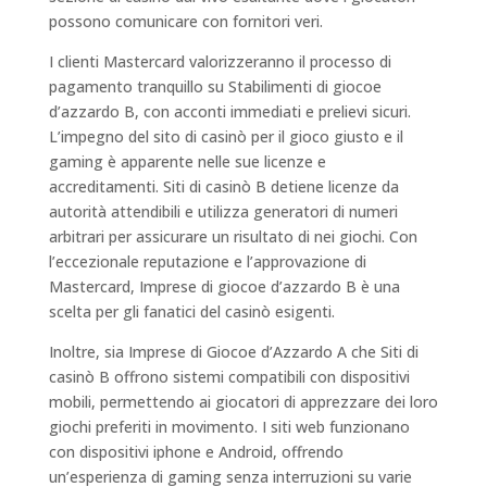
possono comunicare con fornitori veri.
I clienti Mastercard valorizzeranno il processo di
pagamento tranquillo su Stabilimenti di giocoe
d’azzardo B, con acconti immediati e prelievi sicuri.
L’impegno del sito di casinò per il gioco giusto e il
gaming è apparente nelle sue licenze e
accreditamenti. Siti di casinò B detiene licenze da
autorità attendibili e utilizza generatori di numeri
arbitrari per assicurare un risultato di nei giochi. Con
l’eccezionale reputazione e l’approvazione di
Mastercard, Imprese di giocoe d’azzardo B è una
scelta per gli fanatici del casinò esigenti.
Inoltre, sia Imprese di Giocoe d’Azzardo A che Siti di
casinò B offrono sistemi compatibili con dispositivi
mobili, permettendo ai giocatori di apprezzare dei loro
giochi preferiti in movimento. I siti web funzionano
con dispositivi iphone e Android, offrendo
un’esperienza di gaming senza interruzioni su varie