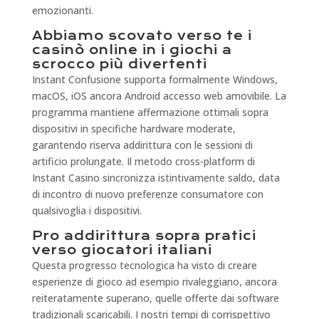
emozionanti.
Abbiamo scovato verso te i
casinò online in i giochi a
scrocco più divertenti
Instant Confusione supporta formalmente Windows,
macOS, iOS ancora Android accesso web amovibile. La
programma mantiene affermazione ottimali sopra
dispositivi in specifiche hardware moderate,
garantendo riserva addirittura con le sessioni di
artificio prolungate. Il metodo cross-platform di
Instant Casino sincronizza istintivamente saldo, data
di incontro di nuovo preferenze consumatore con
qualsivoglia i dispositivi.
Pro addirittura sopra pratici
verso giocatori italiani
Questa progresso tecnologica ha visto di creare
esperienze di gioco ad esempio rivaleggiano, ancora
reiteratamente superano, quelle offerte dai software
tradizionali scaricabili. I nostri tempi di corrispettivo