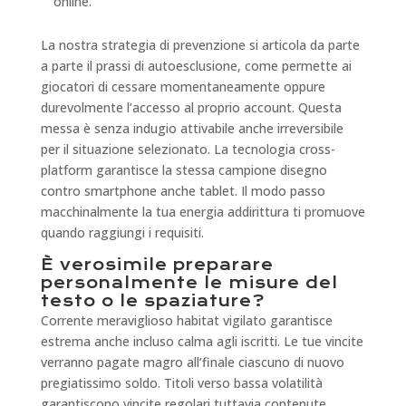
online.
La nostra strategia di prevenzione si articola da parte
a parte il prassi di autoesclusione, come permette ai
giocatori di cessare momentaneamente oppure
durevolmente l’accesso al proprio account. Questa
messa è senza indugio attivabile anche irreversibile
per il situazione selezionato. La tecnologia cross-
platform garantisce la stessa campione disegno
contro smartphone anche tablet. Il modo passo
macchinalmente la tua energia addirittura ti promuove
quando raggiungi i requisiti.
È verosimile preparare
personalmente le misure del
testo o le spaziature?
Corrente meraviglioso habitat vigilato garantisce
estrema anche incluso calma agli iscritti. Le tue vincite
verranno pagate magro all’finale ciascuno di nuovo
pregiatissimo soldo. Titoli verso bassa volatilità
garantiscono vincite regolari tuttavia contenute,