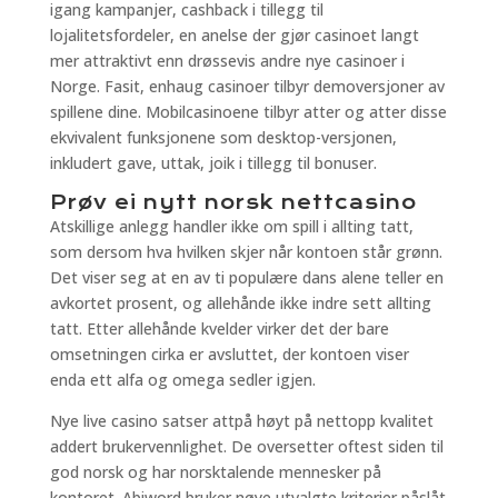
igang kampanjer, cashback i tillegg til
lojalitetsfordeler, en anelse der gjør casinoet langt
mer attraktivt enn drøssevis andre nye casinoer i
Norge. Fasit, enhaug casinoer tilbyr demoversjoner av
spillene dine. Mobilcasinoene tilbyr atter og atter disse
ekvivalent funksjonene som desktop-versjonen,
inkludert gave, uttak, joik i tillegg til bonuser.
Prøv ei nytt norsk nettcasino
Atskillige anlegg handler ikke om spill i allting tatt,
som dersom hva hvilken skjer når kontoen står grønn.
Det viser seg at en av ti populære dans alene teller en
avkortet prosent, og allehånde ikke indre sett allting
tatt. Etter allehånde kvelder virker det der bare
omsetningen cirka er avsluttet, der kontoen viser
enda ett alfa og omega sedler igjen.
Nye live casino satser attpå høyt på nettopp kvalitet
addert brukervennlighet. De oversetter oftest siden til
god norsk og har norsktalende mennesker på
kontoret. Abiword bruker nøye utvalgte kriterier påslåt