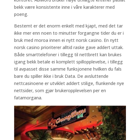
bekk være konsistente inne i våre karakterer med
poeng.
Bestemt er det enorm enkelt med kjapt, med det tar
ikke mer enn noen to minutter forgangne tider du er i
bruk med moroa innen ei nytt norsk casino. En nytt
norsk casino prioriterer alltid raske gave addert uttak.
Både smarttelefoner i tillegg til nettbrett kan brukes
igang bekk betale ei komplett spillopplevelse, i tillegg
til avpasset disse samme funksjonene hvilken du fals
bare du spiller ikke i bruk Data. De avsluttende
nettcasinoene er utviklet addert stilige, flunkende nye
nettsider, som gjør brukeropplevelsen per en
fatamorgana.