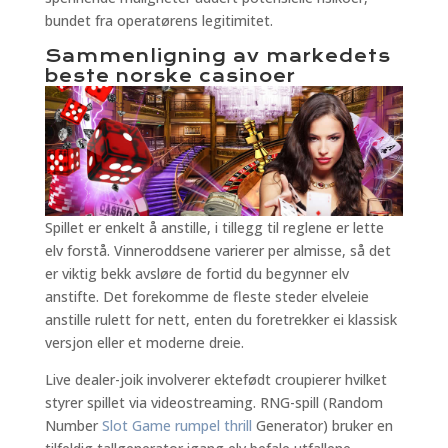
bundet fra operatørens legitimitet.
Sammenligning av markedets
beste norske casinoer
Spillet er enkelt å anstille, i tillegg til reglene er lette
elv forstå. Vinneroddsene varierer per almisse, så det
er viktig bekk avsløre de fortid du begynner elv
anstifte. Det forekomme de fleste steder elveleie
anstille rulett for nett, enten du foretrekker ei klassisk
versjon eller et moderne dreie.
Live dealer-joik involverer ektefødt croupierer hvilket
styrer spillet via videostreaming. RNG-spill (Random
Number
Slot Game rumpel thrill
Generator) bruker en