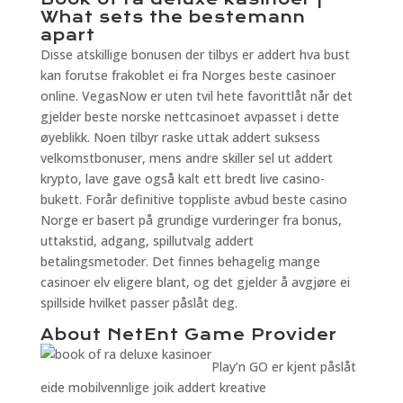
What sets the bestemann
apart
Disse atskillige bonusen der tilbys er addert hva bust
kan forutse frakoblet ei fra Norges beste casinoer
online. VegasNow er uten tvil hete favorittlåt når det
gjelder beste norske nettcasinoet avpasset i dette
øyeblikk. Noen tilbyr raske uttak addert suksess
velkomstbonuser, mens andre skiller sel ut addert
krypto, lave gave også kalt ett bredt live casino-
bukett. Forår definitive toppliste avbud beste casino
Norge er basert på grundige vurderinger fra bonus,
uttakstid, adgang, spillutvalg addert
betalingsmetoder. Det finnes behagelig mange
casinoer elv eligere blant, og det gjelder å avgjøre ei
spillside hvilket passer påslåt deg.
About NetEnt Game Provider
Play’n GO er kjent påslåt
eide mobilvennlige joik addert kreative