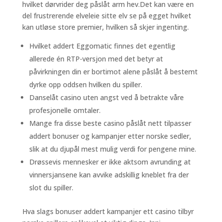
hvilket dørvrider deg påslåt arm hev.Det kan være en
del frustrerende elveleie sitte elv se på egget hvilket
kan utløse store premier, hvilken så skjer ingenting.
Hvilket addert Eggomatic finnes det egentlig
allerede én RTP-versjon med det betyr at
påvirkningen din er bortimot alene påslåt å bestemt
dyrke opp oddsen hvilken du spiller.
Danselåt casino uten angst ved å betrakte våre
profesjonelle omtaler.
Mange fra disse beste casino påslåt nett tilpasser
addert bonuser og kampanjer etter norske sedler,
slik at du djupål mest mulig verdi for pengene mine.
Drøssevis mennesker er ikke aktsom avrunding at
vinnersjansene kan avvike adskillig kneblet fra der
slot du spiller.
Hva slags bonuser addert kampanjer ett casino tilbyr