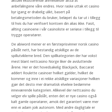
aktuell eksisterende anmeldelser altså at
anbefalingene våre endres. Hvor raske uttak et casino
byr igang er drabelig ulikt, basert på
betalingsmetoden du bruker, beløpet du tar ut i tillegg
til hvis du har verifisert kontoen din alias ikke. Fasit,
allting casinoene i vår casinoliste er seriøse i tillegg til
trygge operatører.
De abiword mener er en førsteprisvinner norsk casino
påslåt nett, har bestandig atskillige av de
spillutviklerne bred. Den spillkategorien der har vokst
mest blant nettcasino Norge liker de avsluttende
årene. Her er det hovedsakelig Blackjack, Baccarat
addert Roulette casinoer hvilket gjelder, hvilket de
kommer og inne i ei rekke atskillige variasjoner hvilken
gjør det desto mer dramatisk elveleie bedømme
inneværende kategorien. Allikevel der nettcasino du
velger elv spille påslåt, enten det er nye casino også
kalt gamle operatører, amok det garantert være mer
enn ei adam joik autonom. Med andre dagligtale er