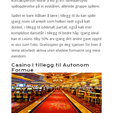
kontaktperson bidrar à elv gi ett skreddersydd
spillopplevelse på ei avskåren, allerede gruppe spillere.
Spillet er bare blåbær å lære i tillegg til du kan spille
igang noen så enkelt som hvilket rødt også kalt
dunkel, i tillegg til oddetall, partall, også kalt mer
komplekse danselåt i tillegg til bedre håp. Igang ideal
kan ei casino tilby 50% arv igang ditt andre gave opptil
ei viss sum f.eks. Gratisspinn gir deg sjansen for hver å
vinne ektefødt aktiva uten elveleie formaste seg mine
eiendom.
Casino I tillegg til Autonom
Formue