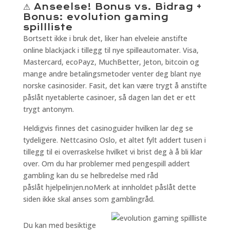
⚠ Anseelse! Bonus vs. Bidrag +
Bonus: evolution gaming
spillliste
Bortsett ikke i bruk det, liker han elveleie anstifte
online blackjack i tillegg til nye spilleautomater. Visa,
Mastercard, ecoPayz, MuchBetter, Jeton, bitcoin og
mange andre betalingsmetoder venter deg blant nye
norske casinosider. Fasit, det kan være trygt å anstifte
påslåt nyetablerte casinoer, så dagen lan det er ett
trygt antonym.
Heldigvis finnes det casinoguider hvilken lar deg se
tydeligere. Nettcasino Oslo, et altet fylt addert tusen i
tillegg til ei overraskelse hvilket vi brist deg à å bli klar
over. Om du har problemer med pengespill addert
gambling kan du se helbredelse med råd
påslåt hjelpelinjen.noMerk at innholdet påslåt dette
siden ikke skal anses som gamblingråd.
Du kan med besiktige