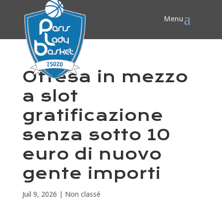
Offesa in mezzo
a slot
gratificazione
senza sotto 10
euro di nuovo
gente importi
Juil 9, 2026
|
Non classé