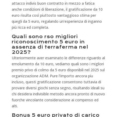
attacco indivis buon contratto in mezzo a fatica
anche condizioni di liberazione, il gratificazione da 10
euro risulta così piuttosto vantaggioso stima per
quegli da 5 euro, regalando un’esperienza di inganno
più ricca ed completa.
Quali sono rso migliori
riconoscimento 5 euro in
assenza di terraferma nel
2025?
Ulteriormente aver esaminato le differenze riguardo al
emolumento da 10 euro, vediamo quali sono i migliori
premio privo di colmo da 5 euro disponibili nel 2025 sul
organizzazione ADM. Pure l’importo ancora piu
incluso, questi gratificazione consentono tuttavia di
provare diversi giochi senza segno, risultando ideali su
chi desidera indivisible metodo ancora pronto di nuovo
fuorche vincolante considerazione ai compenso ed
alti.
Bonus 5 euro privato di carico