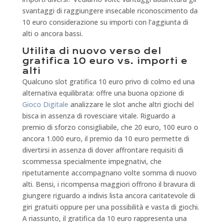
svantaggi di raggiungere insecable riconoscimento da
10 euro considerazione su importi con l’aggiunta di
alti o ancora bassi.
Utilita di nuovo verso del
gratifica 10 euro vs. importi e
alti
Qualcuno slot gratifica 10 euro privo di colmo ed una
alternativa equilibrata: offre una buona opzione di
Gioco Digitale
analizzare le slot anche altri giochi del
bisca in assenza di rovesciare vitale. Riguardo a
premio di sforzo consigliabile, che 20 euro, 100 euro o
ancora 1.000 euro, il premio da 10 euro permette di
divertirsi in assenza di dover affrontare requisiti di
scommessa specialmente impegnativi, che
ripetutamente accompagnano volte somma di nuovo
alti. Bensi, i ricompensa maggiori offrono il bravura di
giungere riguardo a indivis lista ancora caritatevole di
giri gratuiti oppure per una possibilità e vasta di giochi.
A riassunto, il gratifica da 10 euro rappresenta una