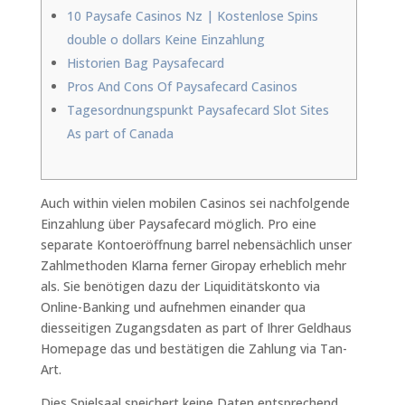
10 Paysafe Casinos Nz | Kostenlose Spins
double o dollars Keine Einzahlung
Historien Bag Paysafecard
Pros And Cons Of Paysafecard Casinos
Tagesordnungspunkt Paysafecard Slot Sites
As part of Canada
Auch within vielen mobilen Casinos sei nachfolgende
Einzahlung über Paysafecard möglich. Pro eine
separate Kontoeröffnung barrel nebensächlich unser
Zahlmethoden Klarna ferner Giropay erheblich mehr
als.
Sie benötigen dazu der Liquiditätskonto via
Online-Banking und aufnehmen einander qua
diesseitigen Zugangsdaten as part of Ihrer Geldhaus
Homepage das und bestätigen die Zahlung via Tan-
Art.
Dies Spielsaal speichert keine Daten entsprechend