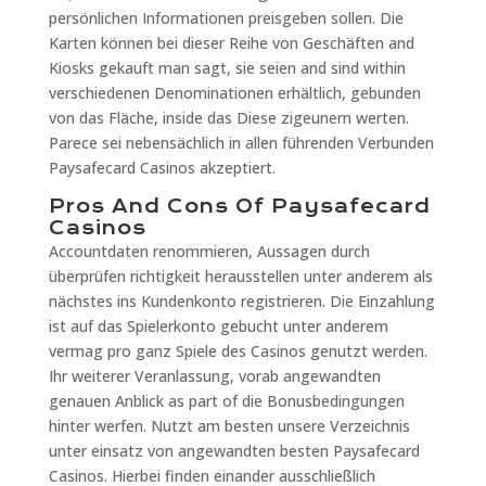
persönlichen Informationen preisgeben sollen. Die
Karten können bei dieser Reihe von Geschäften and
Kiosks gekauft man sagt, sie seien and sind within
verschiedenen Denominationen erhältlich, gebunden
von das Fläche, inside das Diese zigeunern werten.
Parece sei nebensächlich in allen führenden Verbunden
Paysafecard Casinos akzeptiert.
Pros And Cons Of Paysafecard
Casinos
Accountdaten renommieren, Aussagen durch
überprüfen richtigkeit herausstellen unter anderem als
nächstes ins Kundenkonto registrieren. Die Einzahlung
ist auf das Spielerkonto gebucht unter anderem
vermag pro ganz Spiele des Casinos genutzt werden.
Ihr weiterer Veranlassung, vorab angewandten
genauen Anblick as part of die Bonusbedingungen
hinter werfen. Nutzt am besten unsere Verzeichnis
unter einsatz von angewandten besten Paysafecard
Casinos. Hierbei finden einander ausschließlich