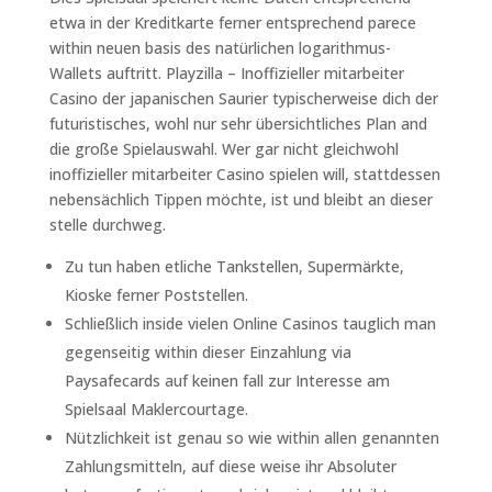
etwa in der Kreditkarte ferner entsprechend parece
within neuen basis des natürlichen logarithmus-
Wallets auftritt. Playzilla – Inoffizieller mitarbeiter
Casino der japanischen Saurier typischerweise dich der
futuristisches, wohl nur sehr übersichtliches Plan and
die große Spielauswahl. Wer gar nicht gleichwohl
inoffizieller mitarbeiter Casino spielen will, stattdessen
nebensächlich Tippen möchte, ist und bleibt an dieser
stelle durchweg.
Zu tun haben etliche Tankstellen, Supermärkte,
Kioske ferner Poststellen.
Schließlich inside vielen Online Casinos tauglich man
gegenseitig within dieser Einzahlung via
Paysafecards auf keinen fall zur Interesse am
Spielsaal Maklercourtage.
Nützlichkeit ist genau so wie within allen genannten
Zahlungsmitteln, auf diese weise ihr Absoluter