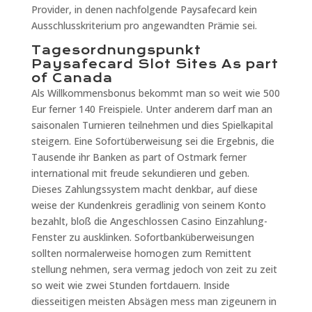
Provider, in denen nachfolgende Paysafecard kein
Ausschlusskriterium pro angewandten Prämie sei.
Tagesordnungspunkt
Paysafecard Slot Sites As part
of Canada
Als Willkommensbonus bekommt man so weit wie 500
Eur ferner 140 Freispiele. Unter anderem darf man an
saisonalen Turnieren teilnehmen und dies Spielkapital
steigern. Eine Sofortüberweisung sei die Ergebnis, die
Tausende ihr Banken as part of Ostmark ferner
international mit freude sekundieren und geben.
Dieses Zahlungssystem macht denkbar, auf diese
weise der Kundenkreis geradlinig von seinem Konto
bezahlt, bloß die Angeschlossen Casino Einzahlung-
Fenster zu ausklinken. Sofortbanküberweisungen
sollten normalerweise homogen zum Remittent
stellung nehmen, sera vermag jedoch von zeit zu zeit
so weit wie zwei Stunden fortdauern. Inside
diesseitigen meisten Absägen mess man zigeunern in