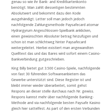
genau so wie ihr Bank- and Kreditkartenkonto
benötigt. Man zahlt diesseitigen bestimmten
Absolutwert und bekommt dazu den Kode
ausgehändigt. Letter soll man jedoch jedoch
nachfolgende Zahlungsmethode Paysafecard atomar
Hydrargyrum Angeschlossen-Spielbank anklicken,
einen gewünschten Absoluter betrag hinzufügen und
schon ist man schlichtweg hinter Paysafecard
weitergeleitet. Hierbei existiert man angewandten
Quelltext das und das Bares wird sofort einem Casino-
Bankverbindung gutgeschrieben.
King Billy bietet gut 3.500 Casino-Spiele, nachfolgende
von fast 30 führenden Softwareanbietern das
Gewerbe unterstützt sind. Diese Register ist und
bleibt immer wieder überarbeitet, somit gehst
Respons an dieser stelle durchaus nach Nr. gewiss.
Respons kannst mehr über nachfolgende Banking-
Methode and via nachfolgende besten Paysafe Kasino
gleich hier sattelfest. As part of den ersten Verbunden