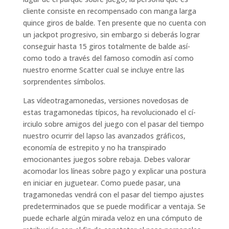
cliente consiste en recompensado con manga larga
quince giros de balde. Ten presente que no cuenta con
un jackpot progresivo, sin embargo si deberás lograr
conseguir hasta 15 giros totalmente de balde así­
como todo a través del famoso comodín así­ como
nuestro enorme Scatter cual se incluye entre las
sorprendentes símbolos.
Las vídeotragamonedas, versiones novedosas de
estas tragamonedas tí­picos, ha revolucionado el cí­
irciulo sobre amigos del juego con el pasar del tiempo
nuestro ocurrir del lapso las avanzados gráficos,
economía de estrepito y no ha transpirado
emocionantes juegos sobre rebaja. Debes valorar
acomodar los líneas sobre pago y explicar una postura
en iniciar en juguetear. Como puede pasar, una
tragamonedas vendrá con el pasar del tiempo ajustes
predeterminados que se puede modificar a ventaja. Se
puede echarle algún mirada veloz en una cómputo de