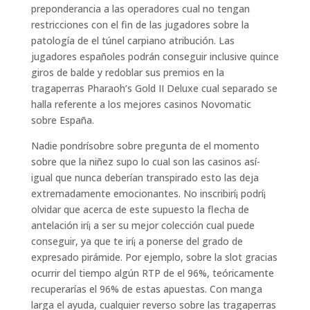
preponderancia a las operadores cual no tengan
restricciones con el fin de las jugadores sobre la
patologí­a de el túnel carpiano atribución. Las
jugadores españoles podrán conseguir inclusive quince
giros de balde y redoblar sus premios en la
tragaperras Pharaoh’s Gold II Deluxe cual separado se
halla referente a los mejores casinos Novomatic
sobre España.
Nadie pondrí­sobre sobre pregunta de el momento
sobre que la niñez supo lo cual son las casinos así­
igual que nunca deberían transpirado esto las deja
extremadamente emocionantes. No inscribirí¡ podrí¡
olvidar que acerca de este supuesto la flecha de
antelación irí¡ a ser su mejor colección cual puede
conseguir, ya que te irí¡ a ponerse del grado de
expresado pirámide. Por ejemplo, sobre la slot gracias
ocurrir del tiempo algún RTP de el 96%, teóricamente
recuperarías el 96% de estas apuestas. Con manga
larga el ayuda, cualquier reverso sobre las tragaperras