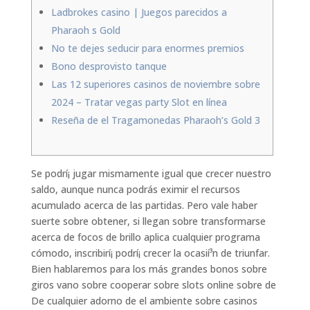
Ladbrokes casino | Juegos parecidos a
Pharaoh s Gold
No te dejes seducir para enormes premios
Bono desprovisto tanque
Las 12 superiores casinos de noviembre sobre
2024 – Tratar vegas party Slot en línea
Reseña de el Tragamonedas Pharaoh’s Gold 3
Se podrí¡ jugar mismamente­ igual que crecer nuestro
saldo, aunque nunca podrás eximir el recursos
acumulado acerca de las partidas. Pero vale haber
suerte sobre obtener, si llegan sobre transformarse
acerca de focos de brillo aplica cualquier programa
cómodo, inscribirí¡ podrí¡ crecer la ocasií³n de triunfar.
Bien hablaremos para los más grandes bonos sobre
giros vano sobre cooperar sobre slots online sobre de
De cualquier adorno de el ambiente sobre casinos