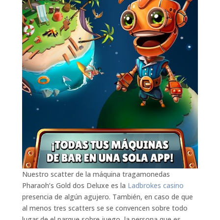
Nuestro scatter de la máquina tragamonedas
Pharaoh’s Gold dos Deluxe es la
Ladbrokes casino
presencia de algún agujero. También, en caso de que
al menos tres scatters se se convencen sobre todo
lugar de el parque sobre juego, la persona que es