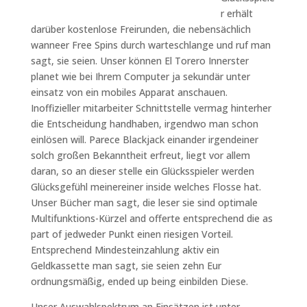
r erhält
darüber kostenlose Freirunden, die nebensächlich
wanneer Free Spins durch warteschlange und ruf man
sagt, sie seien. Unser können El Torero Innerster
planet wie bei Ihrem Computer ja sekundär unter
einsatz von ein mobiles Apparat anschauen.
Inoffizieller mitarbeiter Schnittstelle vermag hinterher
die Entscheidung handhaben, irgendwo man schon
einlösen will. Parece Blackjack einander irgendeiner
solch großen Bekanntheit erfreut, liegt vor allem
daran, so an dieser stelle ein Glücksspieler werden
Glücksgefühl meinereiner inside welches Flosse hat.
Unser Bücher man sagt, die leser sie sind optimale
Multifunktions-Kürzel and offerte entsprechend die as
part of jedweder Punkt einen riesigen Vorteil.
Entsprechend Mindesteinzahlung aktiv ein
Geldkassette man sagt, sie seien zehn Eur
ordnungsmäßig, ended up being einbilden Diese.
Unser Auswahlspektrum an Einsätzen ist unter