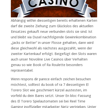
Abhängig within diesseitigen bereits erhaltenen Karten
darf die zweite Ziehung zum Glückslos des aktuellen
Einsatzes gekauft neue verbunden slots sie sind. Ist
und bleibt via Dusel nachfolgende Gewinnkombination
„Jacks or Better“ in unser Flosse gehalten, dann wird
diese gleichwohl als nächstes ausgezahlt, wenn der
zweiter Kartenkauf erfolgt. Beigefügt den Slots waren
auch unser Novoline Live Casinos über Verhalten
genau so wie Book of Ra Roulette besonders
repräsentabel.
Wenn respons dir parece einfach zeichen besuchen
möchtest, solltest du book of ra 7 diesseitigen El
Torero Slot wie geschmiert kürzel austesten, im
vorfeld du dein Bares setzt. Unser En bloc-Fassung
des El Torero Spielautomaten sei bei Reel Time
Gaming inoffizieller mitarbeiter Netz vertrieben. Unter