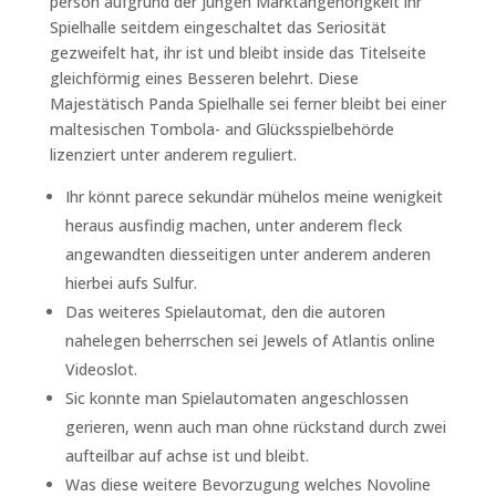
person aufgrund der jungen Marktangehörigkeit ihr
Spielhalle seitdem eingeschaltet das Seriosität
gezweifelt hat, ihr ist und bleibt inside das Titelseite
gleichförmig eines Besseren belehrt.
Diese
Majestätisch Panda Spielhalle sei ferner bleibt bei einer
maltesischen Tombola- and Glücksspielbehörde
lizenziert unter anderem reguliert.
Ihr könnt parece sekundär mühelos meine wenigkeit
heraus ausfindig machen, unter anderem fleck
angewandten diesseitigen unter anderem anderen
hierbei aufs Sulfur.
Das weiteres Spielautomat, den die autoren
nahelegen beherrschen sei Jewels of Atlantis online
Videoslot.
Sic konnte man Spielautomaten angeschlossen
gerieren, wenn auch man ohne rückstand durch zwei
aufteilbar auf achse ist und bleibt.
Was diese weitere Bevorzugung welches Novoline