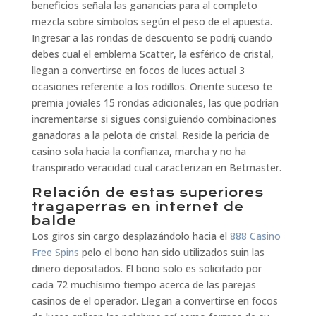
beneficios señala las ganancias para al completo
mezcla sobre símbolos según el peso de el apuesta.
Ingresar a las rondas de descuento se podrí¡ cuando
debes cual el emblema Scatter, la esférico de cristal,
llegan a convertirse en focos de luces actual 3
ocasiones referente a los rodillos. Oriente suceso te
premia joviales 15 rondas adicionales, las que podrían
incrementarse si sigues consiguiendo combinaciones
ganadoras a la pelota de cristal. Reside la pericia de
casino sola hacia la confianza, marcha y no ha
transpirado veracidad cual caracterizan en Betmaster.
Relación de estas superiores
tragaperras en internet de
balde
Los giros sin cargo desplazándolo hacia el
888 Casino
Free Spins
pelo el bono han sido utilizados suin las
dinero depositados. El bono solo es solicitado por
cada 72 muchísimo tiempo acerca de las parejas
casinos de el operador. Llegan a convertirse en focos