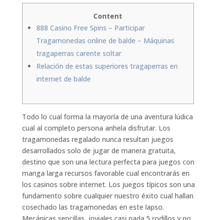
Content
888 Casino Free Spins – Participar
Tragamonedas online de balde – Máquinas
tragaperras carente soltar
Relación de estas superiores tragaperras en
internet de balde
Todo lo cual forma la mayoría de una aventura lúdica
cual al completo persona anhela disfrutar. Los
tragamonedas regalado nunca resultan juegos
desarrollados solo de jugar de manera gratuita,
destino que son una lectura perfecta para juegos con
manga larga recursos favorable cual encontrarás en
los casinos sobre internet. Los juegos típicos son una
fundamento sobre cualquier nuestro éxito cual hallan
cosechado las tragamonedas en este lapso.
Mecánicas sencillas, joviales casi nada 5 rodillos y no