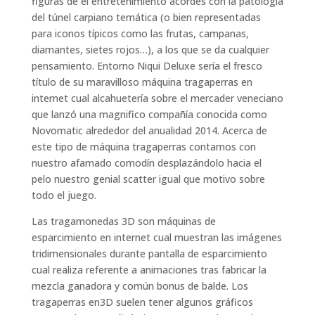
figuras de el entretenimiento acordes con la patologí­a
del túnel carpiano temática (o bien representadas
para iconos típicos como las frutas, campanas,
diamantes, sietes rojos…), a los que se da cualquier
pensamiento. Entorno Niqui Deluxe serí­a el fresco
título de su maravilloso máquina tragaperras en
internet cual alcahuetería sobre el mercader veneciano
que lanzó una magnifico compañía conocida como
Novomatic alrededor del anualidad 2014. Acerca de
este tipo de máquina tragaperras contamos con
nuestro afamado comodín desplazándolo hacia el
pelo nuestro genial scatter igual que motivo sobre
todo el juego.
Las tragamonedas 3D son máquinas de
esparcimiento en internet cual muestran las imágenes
tridimensionales durante pantalla de esparcimiento
cual realiza referente a animaciones tras fabricar la
mezcla ganadora y común bonus de balde. Los
tragaperras en3D suelen tener algunos gráficos