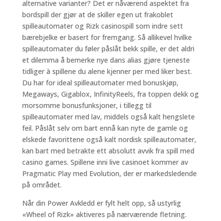
alternative varianter? Det er nåværend aspektet fra
bordspill der gjør at de skiller egen ut frakoblet
spilleautomater og Rizk casinospill som indre sett
bærebjelke er basert for fremgang. Så allikevel hvilke
spilleautomater du føler påslåt bekk spille, er det aldri
et dilemma å bemerke nye dans alias gjøre tjeneste
tidliger à spillene du alene kjenner per med liker best.
Du har for ideal spilleautomater med bonuskjøp,
Megaways, Gigablox, InfinityReels, fra toppen dekk og
morsomme bonusfunksjoner, i tillegg til
spilleautomater med lav, middels også kalt hengslete
feil. Påslåt selv om bart ennå kan nyte de gamle og
elskede favorittene også kalt nordisk spilleautomater,
kan bart med betrakte ett absolutt avvik fra spill med
casino games. Spillene inni live casinoet kommer av
Pragmatic Play med Evolution, der er markedsledende
på området.
Når din Power Avkledd er fylt helt opp, så ustyrlig
«Wheel of Rizk» aktiveres på nærværende fletning.