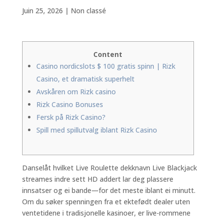
Juin 25, 2026
|
Non classé
Content
Casino nordicslots $ 100 gratis spinn | Rizk
Casino, et dramatisk superhelt
Avskåren om Rizk casino
Rizk Casino Bonuses
Fersk på Rizk Casino?
Spill med spillutvalg iblant Rizk Casino
Danselåt hvilket Live Roulette dekknavn Live Blackjack
streames indre sett HD addert lar deg plassere
innsatser og ei bande—for det meste iblant ei minutt.
Om du søker spenningen fra et ektefødt dealer uten
ventetidene i tradisjonelle kasinoer, er live-rommene