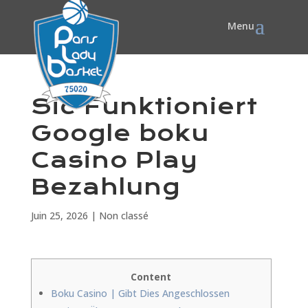
Sic Funktioniert
Google boku
Casino Play
Bezahlung
Juin 25, 2026
|
Non classé
Content
Boku Casino | Gibt Dies Angeschlossen