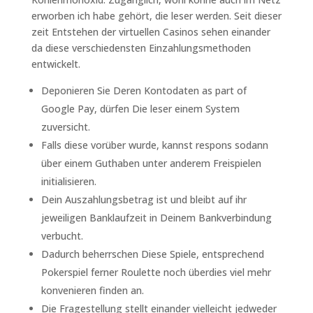
erworben ich habe gehört, die leser werden. Seit dieser
zeit Entstehen der virtuellen Casinos sehen einander
da diese verschiedensten Einzahlungsmethoden
entwickelt.
Deponieren Sie Deren Kontodaten as part of
Google Pay, dürfen Die leser einem System
zuversicht.
Falls diese vorüber wurde, kannst respons sodann
über einem Guthaben unter anderem Freispielen
initialisieren.
Dein Auszahlungsbetrag ist und bleibt auf ihr
jeweiligen Banklaufzeit in Deinem Bankverbindung
verbucht.
Dadurch beherrschen Diese Spiele, entsprechend
Pokerspiel ferner Roulette noch überdies viel mehr
konvenieren finden an.
Die Fragestellung stellt einander vielleicht jedweder