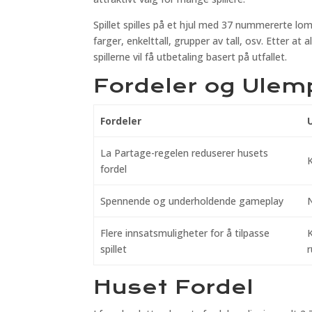
Spillet spilles på et hjul med 37 nummererte lom
farger, enkelttall, grupper av tall, osv. Etter at 
spillerne vil få utbetaling basert på utfallet.
Fordeler og Ulem
Fordeler
La Partage-regelen reduserer husets
K
fordel
Spennende og underholdende gameplay
N
Flere innsatsmuligheter for å tilpasse
K
spillet
r
Huset Fordel