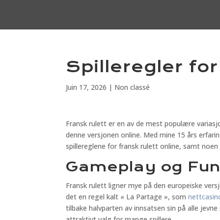
Spilleregler fo
Juin 17, 2026
|
Non classé
Fransk rulett er en av de mest populære variasjo
denne versjonen online. Med mine 15 års erfaring 
spillereglene for fransk rulett online, samt noen
Gameplay og Fun
Fransk rulett ligner mye på den europeiske versjo
det en regel kalt « La Partage », som
nettcasin
tilbake halvparten av innsatsen sin på alle jevne 
attraktivt valg for mange spillere.