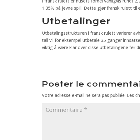
I fransk rulett er husets fordel vanligvis rundt
1,35% på jevne spill. Dette gjør fransk rulett til
Utbetalinger
Utbetalingsstrukturen i fransk rulett varierer av
tall vil for eksempel utbetale 35 ganger innsats
viktig å være klar over disse utbetalingene før d
Poster le commenta
Votre adresse e-mail ne sera pas publiée.
Les ch