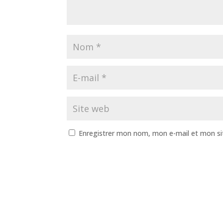
Enregistrer mon nom, mon e-mail et mon si