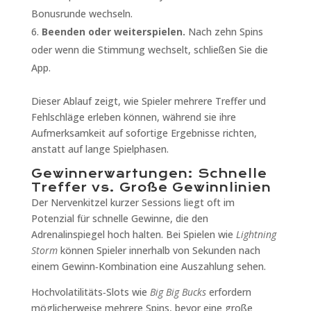
Bonusrunde wechseln.
Beenden oder weiterspielen.
Nach zehn Spins
oder wenn die Stimmung wechselt, schließen Sie die
App.
Dieser Ablauf zeigt, wie Spieler mehrere Treffer und
Fehlschläge erleben können, während sie ihre
Aufmerksamkeit auf sofortige Ergebnisse richten,
anstatt auf lange Spielphasen.
Gewinnerwartungen: Schnelle
Treffer vs. Große Gewinnlinien
Der Nervenkitzel kurzer Sessions liegt oft im
Potenzial für schnelle Gewinne, die den
Adrenalinspiegel hoch halten. Bei Spielen wie
Lightning
Storm
können Spieler innerhalb von Sekunden nach
einem Gewinn‑Kombination eine Auszahlung sehen.
Hochvolatilitäts‑Slots wie
Big Big Bucks
erfordern
möglicherweise mehrere Spins, bevor eine große