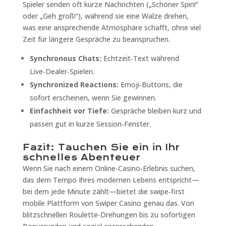
Spieler senden oft kurze Nachrichten („Schöner Spin!“
oder „Geh groß!“), während sie eine Walze drehen,
was eine ansprechende Atmosphäre schafft, ohne viel
Zeit für längere Gespräche zu beanspruchen.
Synchronous Chats:
Echtzeit‑Text während
Live‑Dealer‑Spielen.
Synchronized Reactions:
Emoji‑Buttons, die
sofort erscheinen, wenn Sie gewinnen.
Einfachheit vor Tiefe:
Gespräche bleiben kurz und
passen gut in kurze Session‑Fenster.
Fazit: Tauchen Sie ein in Ihr
schnelles Abenteuer
Wenn Sie nach einem Online‑Casino‑Erlebnis suchen,
das dem Tempo Ihres modernen Lebens entspricht—
bei dem jede Minute zählt—bietet die swipe‑first
mobile Plattform von Swiper Casino genau das. Von
blitzschnellen Roulette‑Drehungen bis zu sofortigen