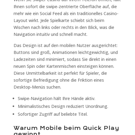
Ihnen sofort die swipe‑zentrierte Oberfläche auf, die
mehr wie ein Social Feed als ein traditionelles Casino-
Layout wirkt. Jede Spielkarte schiebt sich beim
Wischen nach links oder rechts in den Blick, was die
Navigation intuitiv und schnell macht.
Das Design ist auf den mobilen Nutzer ausgerichtet:
Buttons sind groß, Animationen leichtgewichtig, und
Ladezeiten sind minimiert, sodass Sie direkt in einen
neuen Spin oder Kartenmischen einsteigen können.
Diese Unmittelbarkeit ist perfekt für Spieler, die
sofortige Befriedigung ohne die Friktion eines
Desktop‑Menüs suchen.
Swipe‑Navigation hält Ihre Hände aktiv.
Minimalistisches Design reduziert Unordnung.
Sofortiger Zugriff auf beliebte Titel.
Warum Mobile beim Quick Play
gewinnt