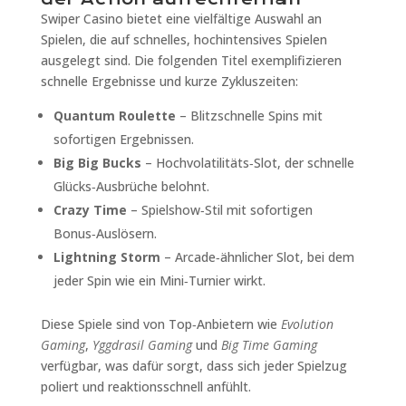
Swiper Casino bietet eine vielfältige Auswahl an
Spielen, die auf schnelles, hochintensives Spielen
ausgelegt sind. Die folgenden Titel exemplifizieren
schnelle Ergebnisse und kurze Zykluszeiten:
Quantum Roulette
– Blitzschnelle Spins mit
sofortigen Ergebnissen.
Big Big Bucks
– Hochvolatilitäts‑Slot, der schnelle
Glücks‑Ausbrüche belohnt.
Crazy Time
– Spielshow‑Stil mit sofortigen
Bonus‑Auslösern.
Lightning Storm
– Arcade‑ähnlicher Slot, bei dem
jeder Spin wie ein Mini‑Turnier wirkt.
Diese Spiele sind von Top‑Anbietern wie
Evolution
Gaming
,
Yggdrasil Gaming
und
Big Time Gaming
verfügbar, was dafür sorgt, dass sich jeder Spielzug
poliert und reaktionsschnell anfühlt.