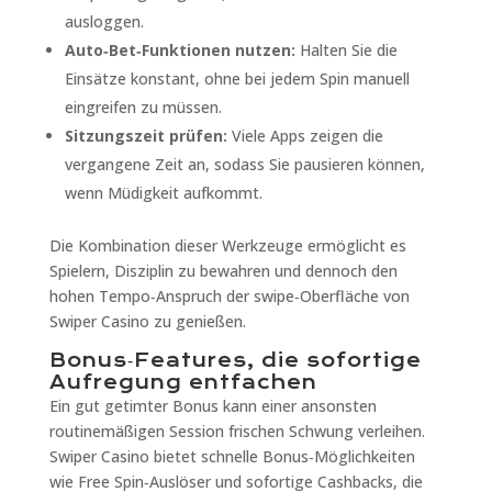
ausloggen.
Auto‑Bet‑Funktionen nutzen:
Halten Sie die
Einsätze konstant, ohne bei jedem Spin manuell
eingreifen zu müssen.
Sitzungszeit prüfen:
Viele Apps zeigen die
vergangene Zeit an, sodass Sie pausieren können,
wenn Müdigkeit aufkommt.
Die Kombination dieser Werkzeuge ermöglicht es
Spielern, Disziplin zu bewahren und dennoch den
hohen Tempo‑Anspruch der swipe‑Oberfläche von
Swiper Casino zu genießen.
Bonus‑Features, die sofortige
Aufregung entfachen
Ein gut getimter Bonus kann einer ansonsten
routinemäßigen Session frischen Schwung verleihen.
Swiper Casino bietet schnelle Bonus‑Möglichkeiten
wie Free Spin‑Auslöser und sofortige Cashbacks, die