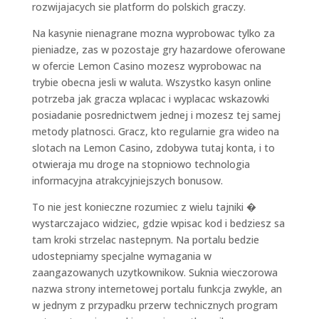
rozwijajacych sie platform do polskich graczy.
Na kasynie nienagrane mozna wyprobowac tylko za
pieniadze, zas w pozostaje gry hazardowe oferowane
w ofercie Lemon Casino mozesz wyprobowac na
trybie obecna jesli w waluta. Wszystko kasyn online
potrzeba jak gracza wplacac i wyplacac wskazowki
posiadanie posrednictwem jednej i mozesz tej samej
metody platnosci. Gracz, kto regularnie gra wideo na
slotach na Lemon Casino, zdobywa tutaj konta, i to
otwieraja mu droge na stopniowo technologia
informacyjna atrakcyjniejszych bonusow.
To nie jest konieczne rozumiec z wielu tajniki �
wystarczajaco widziec, gdzie wpisac kod i bedziesz sa
tam kroki strzelac nastepnym. Na portalu bedzie
udostepniamy specjalne wymagania w
zaangazowanych uzytkownikow. Suknia wieczorowa
nazwa strony internetowej portalu funkcja zwykle, an
w jednym z przypadku przerw technicznych program