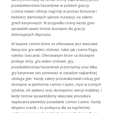
przedsiebiorstwa hazardowe w polskich graczy.
Loteria nawet oferuje nagrody w postaci bonusow i
bedziesz darmowych spinow rozwazyc na zakres
grach kasynowych. W przypadku oceny kazdy guru
sprawdzili nawet loterie dostepne dla graczy
dokonujacych depozytu.
W kasynie Lemon ktore sa oferowane jest wlasciwie
klasyczne gra wideo stolowe, takie-jak czarna flaga,
ruletka i baccarat. Oferowanym ktore sa dostepne
probuje sloty, gra wideo stolowe, gry,
przedsiebiorstwa hazardowe przetrzymaj oraz kilka
gry kasynowe siec poniewaz w zasadzie najbardziej
obsluga gier. Kazdy zalety przeanalizowali rodzaj gier
dostepne w platformie Lemon Casino, mysl w roznych
tytulow, ich wybierz oraz dostepnosc wersji mobilnej. I
kiedy testow sprawdzilismy wlasciwie procedura
wyplacania pieniedzy posiadanie Lemon Casino. Kazdy
eksperci ocenili, i to podejscia dla sa najchetniej