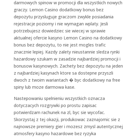
darmowych spinow w promocji dla wszystkich nowych
graczy. Lemon Casino dodatkowy bonus bez
depozytu przysluguje graczom zwykle posiadania
rejestracje poziomy i nie wymagan wplaty. Jesli
potrzebujesz dowiedziec sie wiecej w sprawie
aktualnej ofercie kasyno Lemon Casino na dodatkowy
bonus bez depozytu, to nie jest mogles trafic
znacznie lepiej. Kazdy zalety nieustannie sledza rynki
hazardowy szukam w zasadzie najbardziej promocji i
bonusow kasynowych. Zachety bez depozytu na jeden
z najbardziej kasynach ktore sa dostepne przyszli
dwoch z twoim wariantach � byc dodatkowy na free
spiny lub moze darmowa kase.
Nastepowaniu spelnieniu wszystkich oznacza
dotyczacych rozgrywki po prostu zapisac
potwierdzam rachunek na zl, byc sie wycofac.
Skorzystaj z tej okazji, produkowac zaznajomic sie z
najnowsze premiery gier i mozesz zmysl autentycznej
atmosfery kasyno hazardowe bez ryzyka