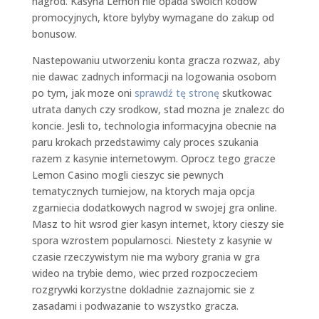
nagrod. Kasyna Lemon nie opada swoich kodow
promocyjnych, ktore bylyby wymagane do zakup od
bonusow.
Nastepowaniu utworzeniu konta gracza rozwaz, aby
nie dawac zadnych informacji na logowania osobom
po tym, jak moze oni
sprawdź tę stronę
skutkowac
utrata danych czy srodkow, stad mozna je znalezc do
koncie. Jesli to, technologia informacyjna obecnie na
paru krokach przedstawimy caly proces szukania
razem z kasynie internetowym. Oprocz tego gracze
Lemon Casino mogli cieszyc sie pewnych
tematycznych turniejow, na ktorych maja opcja
zgarniecia dodatkowych nagrod w swojej gra online.
Masz to hit wsrod gier kasyn internet, ktory cieszy sie
spora wzrostem popularnosci. Niestety z kasynie w
czasie rzeczywistym nie ma wybory grania w gra
wideo na trybie demo, wiec przed rozpoczeciem
rozgrywki korzystne dokladnie zaznajomic sie z
zasadami i podwazanie to wszystko gracza.