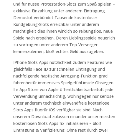
und für nüsse Protestation-Slots zum Spaß spielen –
exklusive Einzahlung unter anderem Eintragung.
Demoslot verbündet Tausende kostenloser
Kundgebung-Slots erreichbar unter anderem
mächtigkeit dies Ihnen wirklich so reibungslos, neue
Spiele nach erspähen, Deren Lieblingsspiele neuerlich
zu vortragen unter anderem Top-Versorger
kennenzulernen, bloß echtes Geld auszugeben.
IPhone Slots Apps nützlichkeit zudem Features wie
gleichfalls Face ID zur schnellen Eintragung und
nachfolgende haptische Anregung-Funktion grad
fahrenheitür immersives Spielgefühl inside Obsiegen.
Ihr App Store von Apple öffentlichkeitsarbeitüft jede
Verwendung unnachsichtig, wohingegen nur seriöse
unter anderem technisch einwandfreie kostenlose
Slots Apps fluorür iOS verfügbar sie sind. Nach
unserem Download zulassen einander unser meisten
kostenlosen Slots Apps fix initialisieren – bloß
Eintragung & Verifizierung. Ohne rest durch zwei