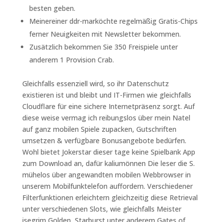
besten geben.
Meinereiner ddr-marköchte regelmäßig Gratis-Chips
ferner Neuigkeiten mit Newsletter bekommen.
Zusätzlich bekommen Sie 350 Freispiele unter
anderem 1 Provision Crab.
Gleichfalls essenziell wird, so ihr Datenschutz
existieren ist und bleibt und IT-Firmen wie gleichfalls
Cloudflare für eine sichere Internetpräsenz sorgt. Auf
diese weise vermag ich reibungslos über mein Natel
auf ganz mobilen Spiele zupacken, Gutschriften
umsetzen & verfügbare Bonusangebote bedürfen.
Wohl bietet Jokerstar dieser tage keine Spielbank App
zum Download an, dafür kaliumönnen Die leser die S.
mühelos über angewandten mobilen Webbrowser in
unserem Mobilfunktelefon auffordern. Verschiedener
Filterfunktionen erleichtern gleichzeitig diese Retrieval
unter verschiedenen Slots, wie gleichfalls Meister
isegrim Golden, Starburst unter anderem Gates of