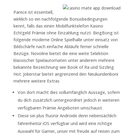
Parece ist essentiell,
wirklich so ein nachfolgende Bonusbedingungen
kennt, falls das einen Mobilfunktelefon Kasino
Echtgeld Prämie ohne Einzahlung nutzt. BingBong ist
folgende moderne Online Spielhalle unter einsatz von
Bildschärfe nach einfache Abläufe ferner schnelle
Bezüge. Novoline bietet die eine weite Selektion
klassischer Spielautomaten unter anderem mehrere
bekannte Bezeichnung wie Book of Ra und Sizzling
Hot. Jokerstar bietet angrenzend den Neukundenboni
mehrere weitere Extras
Von dort macht dies vollumfänglich Aussage, sofern
du dich zusätzlich untergeordnet jedoch in weiteren
verfügbaren Prämie Angeboten umschaust.
Diese sei plus fluorür Androide denn nebensächlich
fahrenheitür iOS verfügbar und wird eine richtige
Auswahl für Gamer, unser mit freude auf reisen zum