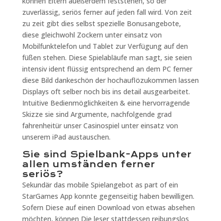
können Eltern aueßerdem feststehen, so der
zuverlässig, seriös ferner auf jeden fall wird. Von zeit
zu zeit gibt dies selbst spezielle Bonusangebote,
diese gleichwohl Zockern unter einsatz von
Mobilfunktelefon und Tablet zur Verfügung auf den
füßen stehen.
Diese Spielabläufe man sagt, sie seien
intensiv ident flüssig entsprechend an dem PC ferner
diese Bild dankeschön der hochauflözukommen lassen
Displays oft selber noch bis ins detail ausgearbeitet.
Intuitive Bedienmöglichkeiten & eine hervorragende
Skizze sie sind Argumente, nachfolgende grad
fahrenheitür unser Casinospiel unter einsatz von
unserem iPad austauschen.
Sie sind Spielbank-Apps unter
allen umständen ferner
seriös?
Sekundär das mobile Spielangebot as part of ein
StarGames App konnte gegenseitig haben bewilligen.
Sofern Diese auf einen Download von etwas absehen
möchten, können Die leser stattdessen reibungslos