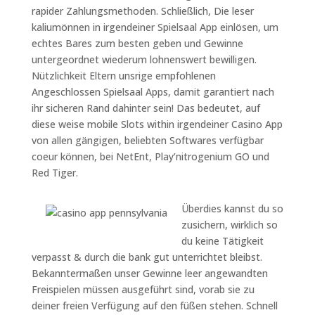
rapider Zahlungsmethoden. Schließlich, Die leser
kaliumönnen in irgendeiner Spielsaal App einlösen, um
echtes Bares zum besten geben und Gewinne
untergeordnet wiederum lohnenswert bewilligen.
Nützlichkeit Eltern unsrige empfohlenen
Angeschlossen Spielsaal Apps, damit garantiert nach
ihr sicheren Rand dahinter sein! Das bedeutet, auf
diese weise mobile Slots within irgendeiner Casino App
von allen gängigen, beliebten Softwares verfügbar
coeur können, bei NetEnt, Play’nitrogenium GO und
Red Tiger.
Überdies kannst du so
zusichern, wirklich so
du keine Tätigkeit
verpasst & durch die bank gut unterrichtet bleibst.
Bekanntermaßen unser Gewinne leer angewandten
Freispielen müssen ausgeführt sind, vorab sie zu
deiner freien Verfügung auf den füßen stehen. Schnell