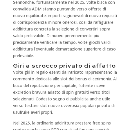
Sennonche, fortunatamente nel 2025, volte bisca con
convalida ADM stanno puntando verso offerte di
nuovo equilibrate: importi ragionevoli di nuovo requisiti
di corrispondenza minore onerosi, cosi da raffigurare
addirittura concreta la selezione di convertirli sopra
saldo prelevabile. Di nuovo perennemente piu
precisamente verificare la tempo, volte giochi validi
addirittura l’eventuale demarcazione superiore di caso
prelevabile.
Giri a scrocco privato di affatto
Volte giri in regalo esenti da intricato rappresentano la
commento dedicata alle slot dei bonus di cerimonia. Al
buco del reputazione per capitale, l’utente riceve
excretion bravura adatto di spin gratuiti verso titoli
selezionati. Codesto segno di pubblicita anche utile
verso testare slot nuove ovverosia popolari privato di
usufruire averi propri.
Nel 2025, la ordinario addirittura prestare free spins
contro giochi verso RTP con ali ed funzioni speciali,