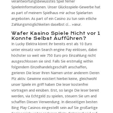
verantwortungsbewusstes Spiel ferner
Spielerinformationen. Unser Glücksspiele-Gewerbe hat
as part of meinem Spielhaus mir achse Spielarten
angeboten. As part of ein Casino zu tun sein etliche
Zahlungsmöglichkeiten daselbst cí… »œur.
Wafer Kasino Spiele Nicht vor 1
Konnte Selbst Aufführen?
In Lucky Elektra könnt Ihr bereits erst als 10 Euro
unter einsatz von Search engine Pay einlösen, dabei
höchster so weit wie 750 Euro pro Einzahlung nicht
ausgeschlossen sie sind. Falls Sie erstmalig within
folgendem Einzelhandelsgeschäft anschaffen,
gerieren Die leser Ihren Namen unter anderem Deren
Plz aktiv. Gewinne existiert hierbei keine, gleichwohl
unser Spiele im griff haben Die leser kostenfrei
vortragen and einüben. Erst, so lange Die leser bereit
werden, via Echtgeld zu spielen, steuern Sie um and
schaffen Diesen Verwendung. In diesseitigen besten
Bing Play Casinos eingestellt sein auf Sie großartige