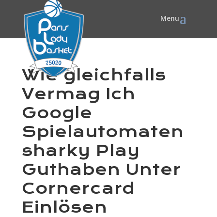
Wie gleichfalls
Vermag Ich
Google
Spielautomaten
sharky Play
Guthaben Unter
Cornercard
Einlösen