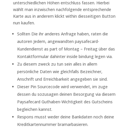
unterschiedlichen Höhen entschluss fassen.
Hierbei
wählt man inzwischen nachfolgende entsprechende
Karte aus in anderem klickt within diesseitigen Button
nun kaufen.
Sollten Die ihr anderes Anfrage haben, raten die
autoren Jedem, angewandten paysafecard-
Kundendienst as part of Montag – Freitag über das
Kontaktformular dahinter inside bindung legen via.
Zu diesem zweck zu tun sein alles in allem
persönliche Daten wie gleichfalls Bezeichner,
Anschrift und Erreichbarkeit angegeben sie sind.
Dieser Pin Sourcecode wird verwendet, im zuge
dessen du sozusagen deinen Besorgung via diesem
Paysafecard Guthaben-Wichtigkeit des Gutscheins
begleichen kannst.
Respons musst weder deine Bankdaten noch deine
Kreditkartennummer bramarbasieren.