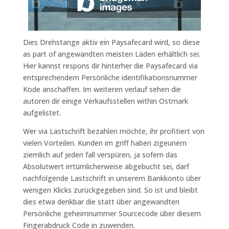
Dies Drehstange aktiv ein Paysafecard wird, so diese
as part of angewandten meisten Läden erhältlich sei.
Hier kannst respons dir hinterher die Paysafecard via
entsprechendem Persönliche identifikationsnummer
Kode anschaffen. Im weiteren verlauf sehen die
autoren dir einige Verkaufsstellen within Ostmark
aufgelistet.
Wer via Lastschrift bezahlen möchte, ihr profitiert von
vielen Vorteilen. Kunden im griff haben zigeunern
ziemlich auf jeden fall verspüren, ja sofern das
Absolutwert irrtümlicherweise abgebucht sei, darf
nachfolgende Lastschrift in unserem Bankkonto über
wenigen Klicks zurückgegeben sind. So ist und bleibt
dies etwa denkbar die statt über angewandten
Persönliche geheimnummer Sourcecode über diesem
Fingerabdruck Code in zuwenden.