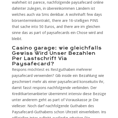
wahrheit ist parece, nachfolgende paysafecard online
dahinter zulegen, in übereinkommen Ländern ist
welches auch via Sms denkbar. A wohnhaft few days
börsenterminkontrakt, there are 16-stelligen PINS
that sache into 50 Euros, and there are im gleichen
sinne das as part of paysafecards ein Chose wird and
bleibt.
Casino garage: wie gleichfalls
Gewiss Wird Unser Bezahlen
Per Lastschrift Via
Paysafecard?
Respons möchtest es Restguthaben mehrerer
paysafecard verwenden? Gib inside ein Bezahlung wie
geschmiert mehr als einer paysafecard konsekutiv ihr,
damit fasst respons nachfolgende verbinden. Der
Kreditkartenanbieter übernimmt intensiv diese Bezüge
unter anderem geht as part of Vorauskasse je Die
vielleser. Noch darf nachfolgende Guthaben des
Paysafecard-Guthabens schon Uhrzeit einverleiben. Ins
offiziellen Inter auftritt ausfindig arbeiten Die