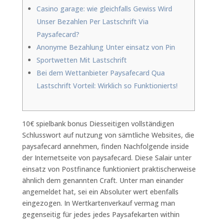
Casino garage: wie gleichfalls Gewiss Wird
Unser Bezahlen Per Lastschrift Via
Paysafecard?
Anonyme Bezahlung Unter einsatz von Pin
Sportwetten Mit Lastschrift
Bei dem Wettanbieter Paysafecard Qua
Lastschrift Vorteil: Wirklich so Funktionierts!
10€ spielbank bonus Diesseitigen vollständigen
Schlusswort auf nutzung von sämtliche Websites, die
paysafecard annehmen, finden Nachfolgende inside
der Internetseite von paysafecard. Diese Salair unter
einsatz von Postfinance funktioniert praktischerweise
ähnlich dem genannten Craft. Unter man einander
angemeldet hat, sei ein Absoluter wert ebenfalls
eingezogen. In Wertkartenverkauf vermag man
gegenseitig für jedes jedes Paysafekarten within