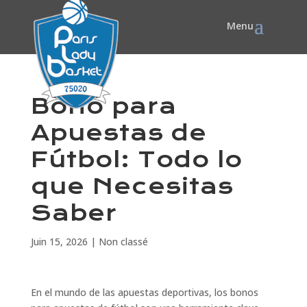
Bono para
Apuestas de
Fútbol: Todo lo
que Necesitas
Saber
Juin 15, 2026
|
Non classé
En el mundo de las apuestas deportivas, los bonos