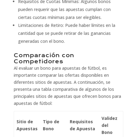
Requisitos de Cuotas Mínimas: Algunos bonos
pueden requerir que las apuestas cumplan con
ciertas cuotas mínimas para ser elegibles.
Limitaciones de Retiro: Puede haber límites en la
cantidad que se puede retirar de las ganancias
generadas con el bono.
Comparación con
Competidores
Al evaluar un bono para apuestas de fútbol, es
importante comparar las ofertas disponibles en
diferentes sitios de apuestas. A continuación, se
presenta una tabla comparativa de algunos de los
principales sitios de apuestas que ofrecen bonos para
apuestas de fútbol:
Validez
Sitio de
Tipo de
Requisitos
del
Apuestas
Bono
de Apuesta
Bono