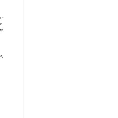
те
то
му
м,