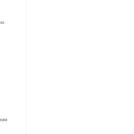
 их
 вам