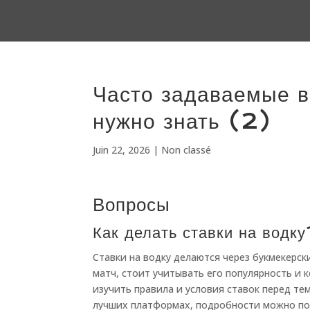
Часто задаваемые в
нужно знать (2)
Juin 22, 2026
|
Non classé
Вопросы
Как делать ставки на водк
Ставки на водку делаются через букмекерс
матч, стоит учитывать его популярность и
изучить правила и условия ставок перед тем
лучших платформах, подробности можно по