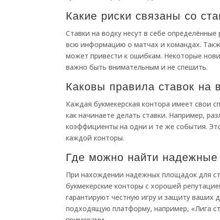
Какие риски связаны со ст
Ставки на водку несут в себе определённые 
всю информацию о матчах и командах. Такж
может привести к ошибкам. Некоторые нович
важно быть внимательным и не спешить.
Каковы правила ставок на 
Каждая букмекерская контора имеет свои с
как начинаете делать ставки. Например, ра
коэффициенты на одни и те же события. Э
каждой конторы.
Где можно найти надежные
При нахождении надежных площадок для ст
букмекерские конторы с хорошей репутацие
гарантируют честную игру и защиту ваших 
подходящую платформу, например, «Лига с
примерами.