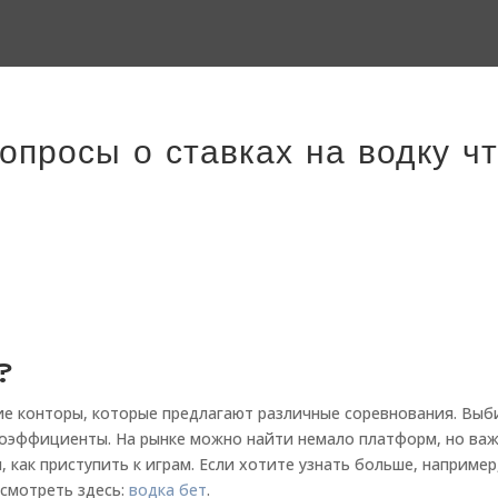
опросы о ставках на водку ч
у?
кие конторы, которые предлагают различные соревнования. Выб
 коэффициенты. На рынке можно найти немало платформ, но ва
, как приступить к играм. Если хотите узнать больше, например
смотреть здесь:
водка бет
.