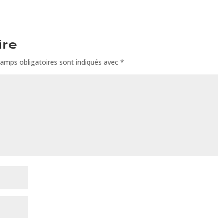
ire
amps obligatoires sont indiqués avec
*