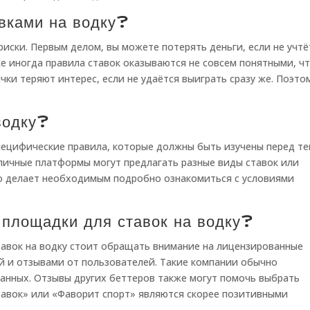
авками на водку?
риски. Первым делом, вы можете потерять деньги, если не учтё
е иногда правила ставок оказываются не совсем понятными, ч
ки теряют интерес, если не удаётся выиграть сразу же. Поэто
водку?
пецифические правила, которые должны быть изучены перед те
зличные платформы могут предлагать разные виды ставок или
то делает необходимым подробно ознакомиться с условиями
 площадки для ставок на водку?
авок на водку стоит обращать внимание на лицензированные
й и отзывами от пользователей. Такие компании обычно
данных. Отзывы других беттеров также могут помочь выбрать
тавок» или «Фаворит спорт» являются скорее позитивными