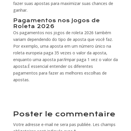
fazer suas apostas para maximizar suas chances de
ganhar.
Pagamentos nos Jogos de
Roleta 2026
Os pagamentos nos jogos de roleta 2026 também
variam dependendo do tipo de aposta que você faz.
Por exemplo, uma aposta em um número único na
roleta europeia paga 35 vezes o valor da aposta,
enquanto uma aposta par/ímpar paga 1 vez o valor da
aposta.É essencial entender os diferentes
pagamentos para fazer as melhores escolhas de
apostas.
Poster le commentaire
Votre adresse e-mail ne sera pas publiée.
Les champs