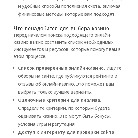
и удобные способы пополнения счета, включая
финансовые методы, которые вам подходят.
Что понадобится для выбора казино
Перед началом поиска подходящего онлайн-
казино важно составить список необходимых
инструментов и ресурсов, которые помогут вам в
этом процессе.
Список проверенных онлайн-казино.
Ищите
обзоры на сайте, где публикуются рейтинги и
отзывы об онлайн-казино. Это поможет вам
выбрать только лучшие варианты.
Оценочные критерии для анализа.
Определите критерии, по которым будете
оценивать казино. Это могут быть бонусы,
условия игры и репутация.
Доступ к интернету для проверки сайта.