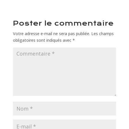
Poster le commentaire
Votre adresse e-mail ne sera pas publiée.
Les champs
obligatoires sont indiqués avec
*