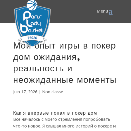
Мой опыт игры в покер
дом ожидания,
реальность и
неожиданные моменты
Juin 17, 2026
|
Non classé
Как я впервые попал в покер дом
Все началось с моего стремления попробовать
что-то новое. Я слышал много историй о покере и