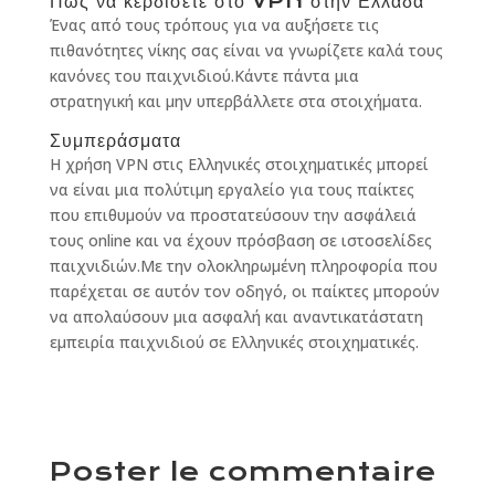
Πώς να κερδίσετε στο VPN στην Ελλάδα
Ένας από τους τρόπους για να αυξήσετε τις
πιθανότητες νίκης σας είναι να γνωρίζετε καλά τους
κανόνες του παιχνιδιού.Κάντε πάντα μια
στρατηγική και μην υπερβάλλετε στα στοιχήματα.
Συμπεράσματα
Η χρήση VPN στις Ελληνικές στοιχηματικές μπορεί
να είναι μια πολύτιμη εργαλείο για τους παίκτες
που επιθυμούν να προστατεύσουν την ασφάλειά
τους online και να έχουν πρόσβαση σε ιστοσελίδες
παιχνιδιών.Με την ολοκληρωμένη πληροφορία που
παρέχεται σε αυτόν τον οδηγό, οι παίκτες μπορούν
να απολαύσουν μια ασφαλή και αναντικατάστατη
εμπειρία παιχνιδιού σε Ελληνικές στοιχηματικές.
Poster le commentaire