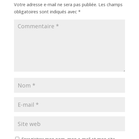
Votre adresse e-mail ne sera pas publiée.
Les champs
obligatoires sont indiqués avec
*