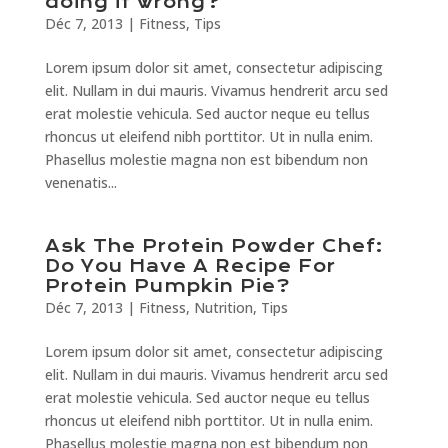
doing it wrong?
Déc 7, 2013
|
Fitness
,
Tips
Lorem ipsum dolor sit amet, consectetur adipiscing
elit. Nullam in dui mauris. Vivamus hendrerit arcu sed
erat molestie vehicula. Sed auctor neque eu tellus
rhoncus ut eleifend nibh porttitor. Ut in nulla enim.
Phasellus molestie magna non est bibendum non
venenatis...
Ask The Protein Powder Chef:
Do You Have A Recipe For
Protein Pumpkin Pie?
Déc 7, 2013
|
Fitness
,
Nutrition
,
Tips
Lorem ipsum dolor sit amet, consectetur adipiscing
elit. Nullam in dui mauris. Vivamus hendrerit arcu sed
erat molestie vehicula. Sed auctor neque eu tellus
rhoncus ut eleifend nibh porttitor. Ut in nulla enim.
Phasellus molestie magna non est bibendum non