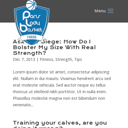
Ask The Siege: How Do I
Bolster My Size With Real
Strength?
Déc 7, 2013
|
Fitness
,
Strength
,
Tips
Lorem ipsum dolor sit amet, consectetur adipiscing
elit. Nullam in dui mauris. Vivamus hendrerit arcu sed
erat molestie vehicula. Sed auctor neque eu tellus
rhoncus ut eleifend nibh porttitor. Ut in nulla enim.
Phasellus molestie magna non est bibendum non
venenatis...
Training your calves, are you